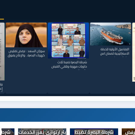
التفاصيل الأولية للخطة
سوزان السعد : نرفض تقليص
الاستراتيجية لضمان امن
كهرباء البصرة.. والإنتاج يفوق
مضيق هرمز
شرطة البصرة تضبط ثلاث
حاويات مهربة وتلقي القبض
على متور
وزي
إع
ال
يع كهرباء
خلية الإعلام الأمني:
وزير النقل يجري حركة