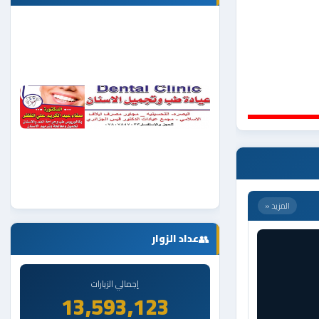
👥
عداد الزوار
المزيد «
إجمالي الزيارات
13,593,123