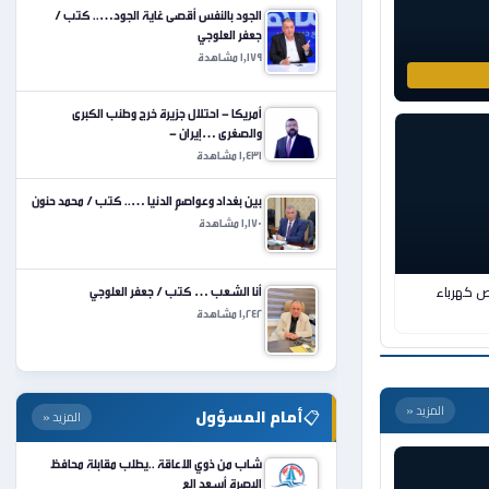
الجود بالنفس أقصى غاية الجود….. كتب /
جعفر العلوجي
1,179 مشاهدة
أمريكا - احتلال جزيرة خرج وطنب الكبرى
والصغرى …إيران -
1,431 مشاهدة
بين بغداد وعواصم الدنيا ….. كتب / محمد حنون
1,170 مشاهدة
أنا الشعب … كتب / جعفر العلوجي
1,242 مشاهدة
ص كهرباء
📋
أمام المسؤول
المزيد «
المزيد «
شاب من ذوي الاعاقة ..يطلب مقابلة محافظ
البصرة أسعد الع