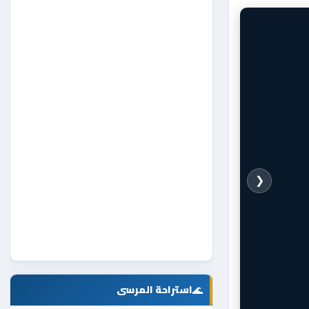
❮
🌊
استراحة المرسى