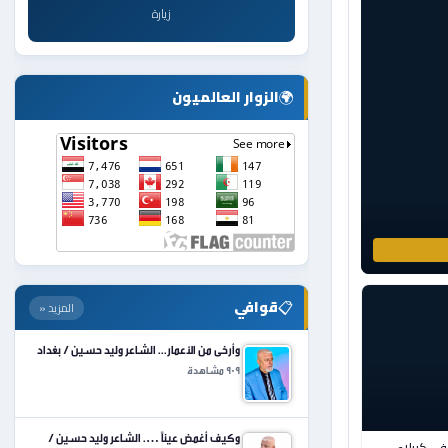
زيارة
🌍
الزوار العالميون
📋
قوافي
المزيد «
وأرخى من الأعمار... الشاعر وليد حسين / بغداد
909 مشاهدة
وكيف أغمض عيناً …. الشاعر وليد حسين /