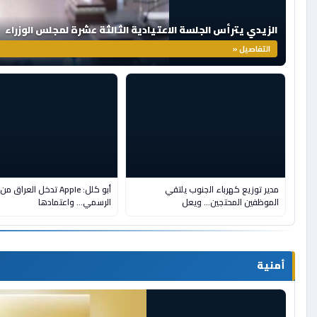
الزيدي يترأس الجلسة الاعتيادية الثالثة عشرة لمجلس الوزراء
التفاصيل «
مدير توزيع كهرباء الجنوب يلتقي
أبو كلل: Apple تدخل العراق 
الموظفين المحتجين… ويعل
الرسمي... واعتمادها
أمنية