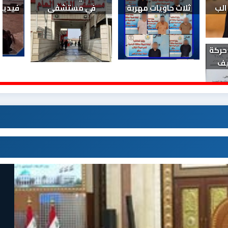
اقش الاستع
القائد العام ي
إعفاءات وتكليف
سوزان السعد : نرفض
شرطة البصرة تضبط
تقليص كهرباء الب
ثلاث حاويات مهربة