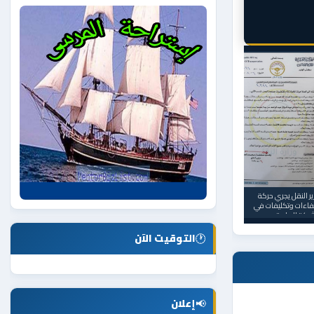
ر النقل يجري حركة
فاءات وتكليفات في
شركة العامة
🕐
التوقيت الآن
📢
إعلان