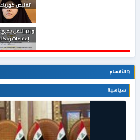
فيديو رشق القطار ب
مليار ونصف ال
النجف ين
بئر ارتوازي يعزز الخدمات
في مستشفى
📁
الأقسام
سياسية