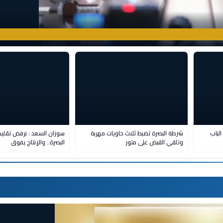
من الباب
شرطة البصرة تضبط ثلاث حاويات مهربة
سوزان السعد : نرفض تقلي
وتلقي القبض على متور
البصرة.. والإنتاج يفوق