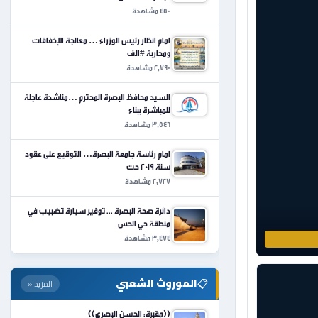
450 مشاهدة
امام انظار رئيس الوزراء … معالجة الإخفاقات
ومحاربة #الف
2,790 مشاهدة
السيد محافظ البصرة المحترم …مناشدة عاجلة
للمباشرة ببناء
3,546 مشاهدة
امام رئاسة جامعة البصرة… التوقيع على عقود
سنة 2019 حت
2,727 مشاهدة
دائرة صحة البصرة ... توفير سيارة تضبيب في
منطقة حي الحس
3,474 مشاهدة
📋
الموروث الشعبي
المزيد «
((مقبرة: الحسن البصري))