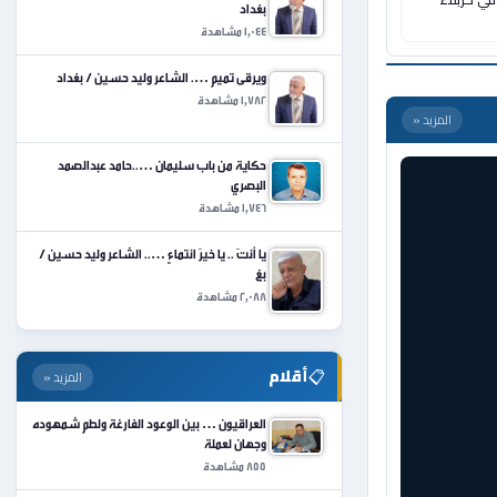
بغداد
1,044 مشاهدة
في كربلاء
ويرقى تميم …. الشاعر وليد حسين / بغداد
1,782 مشاهدة
حكاية من باب سليمان …..حامد عبدالصمد
المزيد «
البصري
1,746 مشاهدة
يا أنتَ .. يا خيرَ انتماءٍ ….. الشاعر وليد حسين /
بغ
2,088 مشاهدة
📋
أقلام
المزيد «
العراقيون … بين الوعود الفارغة ولطم شمهوده
وجهان لعملة
855 مشاهدة