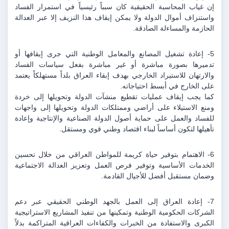
إن غياب المحاسبة الحقيقية كان سبباً رئيسياً في استمرار الفساد 
واستنزاف أموال الدولة ولا يمكن إيقاف هذا النزيف إلا عبر العدالة 
الحازمة والمساءلة الصادقة.
5- إعادة تشغيل المصانع والمعامل الوطنية التي جرى إيقافها أو 
تدميرها بصورة مباشرة أو غير مباشرة بفعل سياسات الفساد 
والارتهان للاستيراد الخارجي بهدف إبقاء العراق بلداً مستهلكاً يعتمد 
على الخارج في أبسط احتياجاته.
كما يجب إيقاف عمليات تقطيع منشآت الدولة وتحويلها إلى خردة 
ومنع الاستيلاء على أراضي وممتلكات الدولة وتحويلها إلى واجهات 
للفساد والعمل على حماية أصول الدولة الصناعية والإنتاجية وإعادة 
تأهيلها لتكون أساساً لبناء اقتصاد وطني قوي ومستقل.
6- الاهتمام بتوفير حياة كريمة للمواطن العراقي من خلال تحسين 
الخدمات الأساسية وتوفير فرص العمل وتعزيز العدالة الاجتماعية 
وضمان مستقبل أفضل للأجيال القادمة.
7- إعادة العراق إلى العمل بالجهد الوطني الحقيقي عبر دعم 
الشركات الحكومية الوطنية وتمكينها من تنفيذ المشاريع الاستراتيجية 
الكبرى والاستفادة من الخبرات والكفاءات العراقية المتراكمة بدلاً 