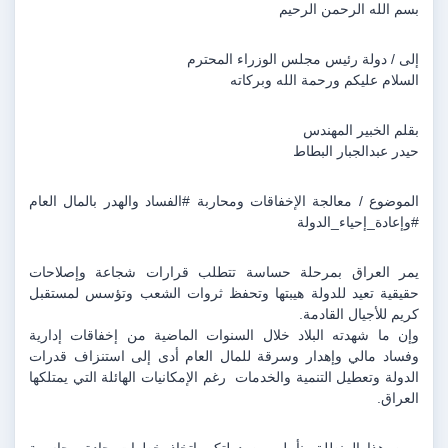
بسم الله الرحمن الرحيم
إلى / دولة رئيس مجلس الوزراء المحترم
السلام عليكم ورحمة الله وبركاته
بقلم الخبير المهندس
حيدر عبدالجبار البطاط
الموضوع / معالجة الإخفاقات ومحاربة #الفساد والهدر بالمال العام 
#وإعادة_إحياء_الدولة
يمر العراق بمرحلة حساسة تتطلب قرارات شجاعة وإصلاحات 
حقيقية تعيد للدولة هيبتها وتحفظ ثروات الشعب وتؤسس لمستقبل 
كريم للأجيال القادمة.
وإن ما شهدته البلاد خلال السنوات الماضية من إخفاقات إدارية 
وفساد مالي وإهدار وسرقة للمال العام أدى إلى استنزاف قدرات 
الدولة وتعطيل التنمية والخدمات  رغم الإمكانيات الهائلة التي يمتلكها 
العراق.
ومن هذا المنطلق نأمل من دولتكم اتخاذ خطوات جادة وحاسمة 