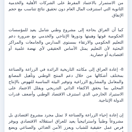
من الاستمرار بالاعتماد المفرط على الشركات الأهلية والخدمية 
الثانوية التي استنزفت المال العام دون تحقيق نتائج تتناسب مع حجم 
الإنفاق.
كما أن العراق بحاجة إلى مشروع وطني شامل يعيد للمؤسسات 
الحكومية قوتها وهيبتها ودورها الإنتاجي والخدمي مع ضرورة دعم 
التعليم الحكومي والارتقاء بمستوى المدارس والجامعات والمراكز 
البحثية لأن التعليم يمثل الأساس الحقيقي لأي نهضة علمية أو 
اقتصادية أو حضارية.
8- إعادة العراق إلى مكانته التاريخية الرائدة في الزراعة والصناعة 
بمختلف أشكالها من خلال دعم المنتج الوطني وتأهيل المصانع 
والمعامل والمشاريع الزراعية وتوفير البيئة المناسبة للنهوض بالإنتاج 
المحلي بما يحقق الاكتفاء الذاتي التدريجي ويقلل الاعتماد على 
الاستيراد الخارجي الذي استنزف الاقتصاد الوطني وأضعف قدرات 
الدولة الإنتاجية.
إن إعادة إحياء الزراعة والصناعة لا تمثل مجرد مشروع اقتصادي بل 
مشروعاً وطنياً واستراتيجياً يعيد للعراق استقلاله الاقتصادي ويوفر 
فرص عمل حقيقية للشباب ويعزز الأمن الغذائي والصناعي ويضع 