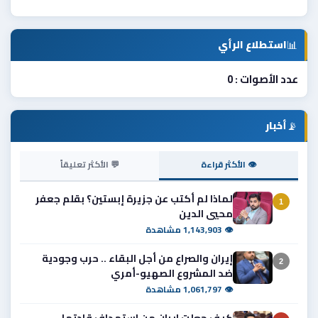
📊
استطلاع الرأي
عدد الأصوات : 0
📡
أخبار
👁 الأكثر قراءة
💬 الأكثر تعليقاً
لماذا لم أكتب عن جزيرة إبستين؟ بقلم جعفر
1
محيي الدين
👁 1,143,903 مشاهدة
إيران والصراع من أجل البقاء .. حرب وجودية
2
ضد المشروع الصهيو-أمري
👁 1,061,797 مشاهدة
كيف جعلت ايران من استهداف قادتها