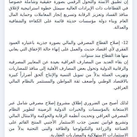
إن تطبيق الأتمتة والتحول الرقمي بصورة حقيقية وشاملة خصوصاً 
في القطاعات ذات الإيرادات العالية سيمثل خطوة استراتيجية لإغلاق 
منافذ الفساد وتعزيز الرقابة وتسريع إنجاز المعاملات وحماية المال 
العام وبناء دولة مؤسسات حديثة قائمة على الكفاءة والشفافية 
والعدالة.
12- إصلاح القطاع المصرفي والمالي بصورة جذرية باعتباره العمود 
الفقري لأي اقتصاد حديث والعمل على إنهاء حالة الإخفاق التي يعاني 
منها هذا القطاع منذ سنوات.
إن بقاء العديد من المصارف العراقية بعيدة عن المعايير المصرفية 
والرقابية الدولية وتحول بعض المصارف الأهلية إلى منافذ للمضاربات 
وتهريب العملة بدلاً من تمويل التنمية والإنتاج ألحق أضراراً كبيرة 
بالاقتصاد الوطني وأضعف ثقة المواطن والمستثمر بالنظام المالي 
العراقي.
لذلك أصبح من الضروري إطلاق مشروع إصلاح مصرفي شامل عبر 
الاستعانة بالمؤسسات والخبرات الدولية الرصينة لتطوير النظام 
المصرفي العراقي وتحديث أنظمة الرقابة والحوكمة والامتثال المالي 
وتشريع قوانين تضمن جذب الاستثمار الأجنبي المنتج القائم على 
الصناعة والزراعة والتكنولوجيا والطاقة والبنى التحتية بدلاً من 
الاستثمارات الاستهلاكية والمضاربات العقارية.