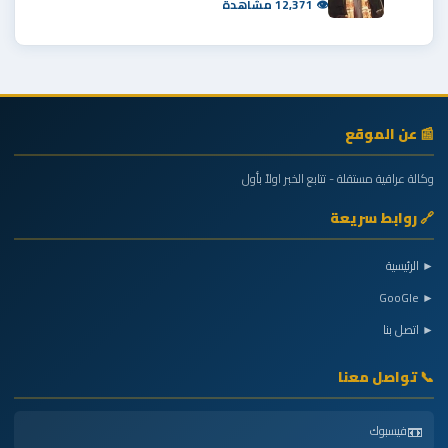
👁 12,371 مشاهدة
📰 عن الموقع
وكالة عراقية مستقلة - تتابع الخبر اولاً بأول
🔗 روابط سريعة
► الرئيسية
► GooGle
► اتصل بنا
📞 تواصل معنا
📼
فيسبوك