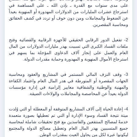
على مدى سنوات مع القدرة ـ بإذن الله ـ على المساهمة في 
استرجاع عشرات المليارات من الدولارات المهدورة أو المنهوبة بعيداً 
عن الضغوط والمجاملات ومن دون خوف أو تردد في كشف الحقائق 
ومحاسبة المقصرين.
2- تفعيل الدور الرقابي الحقيقي للأجهزة الرقابية والقضائية وفتح 
ملفات الفساد الكبرى التي تسببت بهدر مليارات الدولارات من المال 
العام والعمل على إنجاز آلاف الدعاوى المؤجلة بما يسهم في 
استرجاع الأموال المنهوبة و المهدورة وحماية مقدرات الدولة.
3- وقف النزف المالي المستمر في المشاريع والعقود ومحاسبة 
الجهات المقصرة أو المتورطة في هدر المال العام واعتماد الكفاءة 
والمهنية والوطنية والشفافية معايير إلزامية في إدارة مؤسسات 
الدولة بعيداً عن المحاصصة والمجاملات والولاءات الضيقة.
4- إعادة الحياة إلى آلاف المشاريع المتوقفة أو المعطلة أو التي وُلدت 
ميتة نتيجة الفساد وسوء الإدارة أو التي تم تعطيلها بصورة متعمدة 
خدمةً لمصالح المنتفعين والفاسدين مع فتح تحقيقات شاملة لمحاسبة 
جميع المتسببين بهدر المال العام وتعطيل مصالح الدولة والمجتمع 
ليكونوا عبرة لكل من يحاول العبث بمقدرات الوطن.