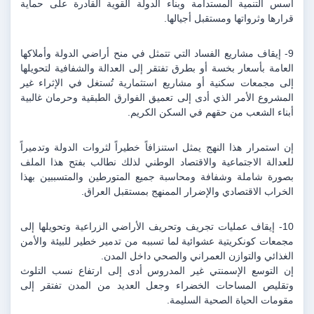
أسس التنمية المستدامة وبناء الدولة القوية القادرة على حماية 
قرارها وثرواتها ومستقبل أجيالها.
9- إيقاف مشاريع الفساد التي تتمثل في منح أراضي الدولة وأملاكها 
العامة بأسعار بخسة أو بطرق تفتقر إلى العدالة والشفافية لتحويلها 
إلى مجمعات سكنية أو مشاريع استثمارية تُستغل في الإثراء غير 
المشروع الأمر الذي أدى إلى تعميق الفوارق الطبقية وحرمان غالبية 
أبناء الشعب من حقهم في السكن الكريم.
إن استمرار هذا النهج يمثل استنزافاً خطيراً لثروات الدولة وتدميراً 
للعدالة الاجتماعية والاقتصاد الوطني لذلك نطالب بفتح هذا الملف 
بصورة شاملة وشفافة ومحاسبة جميع المتورطين والمتسببين بهذا 
الخراب الاقتصادي والإضرار الممنهج بمستقبل العراق.
10- إيقاف عمليات تجريف وتحريف الأراضي الزراعية وتحويلها إلى 
مجمعات كونكريتية عشوائية لما تسببه من تدمير خطير للبيئة والأمن 
الغذائي والتوازن العمراني والصحي داخل المدن.
إن التوسع الإسمنتي غير المدروس أدى إلى ارتفاع نسب التلوث 
وتقليص المساحات الخضراء وجعل العديد من المدن تفتقر إلى 
مقومات الحياة الصحية السليمة.