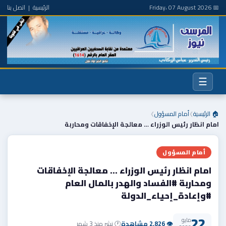
📅 Friday، 07 August 2026
الرئيسية
|
اتصل بنا
☰
🏠 الرئيسية
أمام المسؤول
❯
❯
امام انظار رئيس الوزراء … معالجة الإخفاقات ومحاربة
أمام المسؤول
امام انظار رئيس الوزراء … معالجة الإخفاقات
ومحاربة #الفساد والهدر بالمال العام
#وإعادة_إحياء_الدولة
22
مايو
👁 2,826 مشاهدة
🕐 نشر منذ 3 شهر