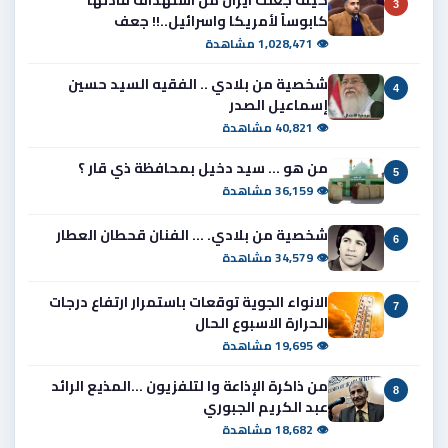
3
كابوساً لأمريكا واسرائيل..!! جعف
👁 1,028,471 مشاهدة
شخصية من بلادي .. الفقيه السيد حسين
4
إسماعيل الصدر
👁 40,821 مشاهدة
من هو ... سيد دخيل بمحافظة ذي قار ؟
5
👁 36,159 مشاهدة
شخصية من بلادي. ... الفنان قحطان العطار
6
👁 34,579 مشاهدة
الانواء الجوية توقعات باستمرار ارتفاع درجات
7
الحرارة الاسبوع الحال
👁 19,695 مشاهدة
من ذاكرة الإذاعة وا لتلفزيون ...المذيع الرائد
8
عبد الكريم الجبوري
👁 18,682 مشاهدة