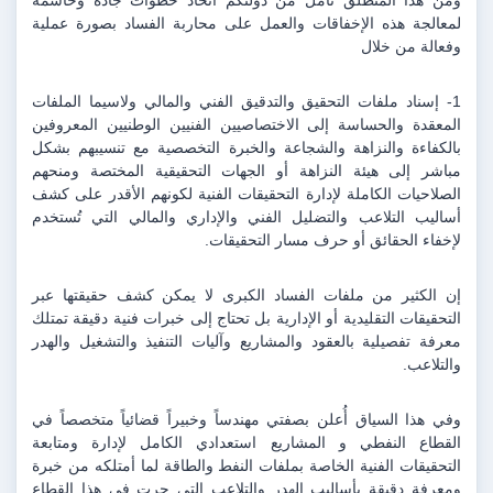
لمعالجة هذه الإخفاقات والعمل على محاربة الفساد بصورة عملية 
وفعالة من خلال 
1- إسناد ملفات التحقيق والتدقيق الفني والمالي ولاسيما الملفات 
المعقدة والحساسة إلى الاختصاصيين الفنيين الوطنيين المعروفين 
بالكفاءة والنزاهة والشجاعة والخبرة التخصصية مع تنسيبهم بشكل 
مباشر إلى هيئة النزاهة أو الجهات التحقيقية المختصة ومنحهم 
الصلاحيات الكاملة لإدارة التحقيقات الفنية لكونهم الأقدر على كشف 
أساليب التلاعب والتضليل الفني والإداري والمالي التي تُستخدم 
لإخفاء الحقائق أو حرف مسار التحقيقات.
إن الكثير من ملفات الفساد الكبرى لا يمكن كشف حقيقتها عبر 
التحقيقات التقليدية أو الإدارية بل تحتاج إلى خبرات فنية دقيقة تمتلك 
معرفة تفصيلية بالعقود والمشاريع وآليات التنفيذ والتشغيل والهدر 
والتلاعب.
وفي هذا السياق أُعلن بصفتي مهندساً وخبيراً قضائياً متخصصاً في 
القطاع النفطي و المشاريع استعدادي الكامل لإدارة ومتابعة 
التحقيقات الفنية الخاصة بملفات النفط والطاقة لما أمتلكه من خبرة 
ومعرفة دقيقة بأساليب الهدر والتلاعب التي جرت في هذا القطاع 