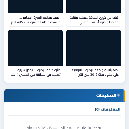
شاب من ذوي الاعاقة ..يطلب مقابلة
السيد محافظ البصرة المحترم …
محافظ البصرة أسعد العيداني
مناشدة عاجلة للمباشرة ببناء كلية الإم
امام رئاسة جامعة البصرة… التوقيع
دائرة صحة البصرة ... توفير سيارة
على عقود سنة 2019 حتى الآن
تضبيب في منطقة حي الحسين ( الحيا
💬
التعليقات
التعليقات (0)
لا توجد تعليقات على هذا الخبر — كن أول من يعلّق.