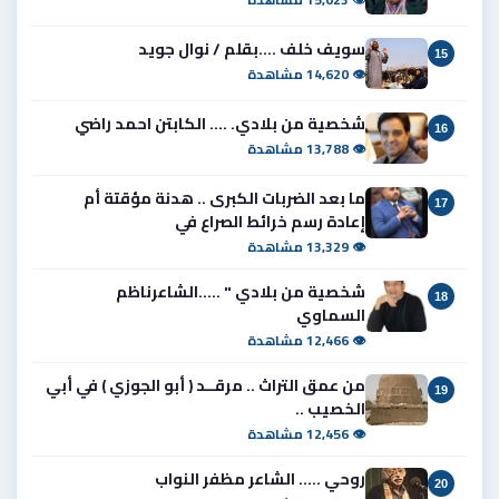
سويف خلف ....بقلم / نوال جويد
15
👁 14,620 مشاهدة
شخصية من بلادي. .... الكابتن احمد راضي
16
👁 13,788 مشاهدة
ما بعد الضربات الكبرى .. هدنة مؤقتة أم
17
إعادة رسم خرائط الصراع في
👁 13,329 مشاهدة
شخصية من بلادي " .....الشاعرناظم
18
السماوي
👁 12,466 مشاهدة
من عمق التراث .. مرقــد ( أبو الجوزي ) في أبي
19
الخصيب ..
👁 12,456 مشاهدة
روحي ..... الشاعر مظفر النواب
20