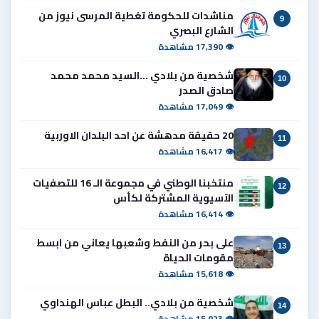
مناشدات للحكومة تغطية المرسى نيوز من
9
الشارع البصري
👁 17,390 مشاهدة
شخصية من بلادي ...السيد محمد محمد
10
صادق الصدر
👁 17,049 مشاهدة
20 حقيقة مدهشة عن احد البلدان الاوربية
11
👁 16,417 مشاهدة
منتخبنا الوطني في مجموعة الـ 16 للتصفيات
12
الآسيوية المشتركة لكأس
👁 16,414 مشاهدة
على بحر من النفط وشعبها يعاني من ابسط
13
مقومات الحياة
👁 15,618 مشاهدة
شخصية من بلادي.. البطل عباس الهنداوي
14
👁 15,023 مشاهدة