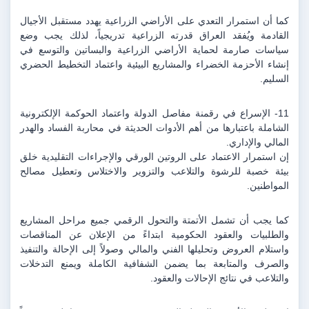
كما أن استمرار التعدي على الأراضي الزراعية يهدد مستقبل الأجيال 
القادمة ويُفقد العراق قدرته الزراعية تدريجياً، لذلك يجب وضع 
سياسات صارمة لحماية الأراضي الزراعية والبساتين والتوسع في 
إنشاء الأحزمة الخضراء والمشاريع البيئية واعتماد التخطيط الحضري 
السليم.
11- الإسراع في رقمنة مفاصل الدولة واعتماد الحوكمة الإلكترونية 
الشاملة باعتبارها من أهم الأدوات الحديثة في محاربة الفساد والهدر 
المالي والإداري.
إن استمرار الاعتماد على الروتين الورقي والإجراءات التقليدية خلق 
بيئة خصبة للرشوة والتلاعب والتزوير والاختلاس وتعطيل مصالح 
المواطنين.
كما يجب أن تشمل الأتمتة والتحول الرقمي جميع مراحل المشاريع 
والطلبيات والعقود الحكومية ابتداءً من الإعلان عن المناقصات 
واستلام العروض وتحليلها الفني والمالي وصولاً إلى الإحالة والتنفيذ 
والصرف والمتابعة بما يضمن الشفافية الكاملة ويمنع التدخلات 
والتلاعب في نتائج الإحالات والعقود.