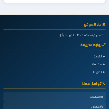
📰 عن الموقع
وكالة عراقية مستقلة - تتابع الخبر اولاً بأول
🔗 روابط سريعة
► الرئيسية
► GooGle
► اتصل بنا
📞 تواصل معنا
📼
فيسبوك
📥
تيليغرام