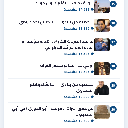
سويف خلف ....بقلم / نوال جويد
15
👁 14,692 مشاهدة
شخصية من بلادي. .... الكابتن احمد راضي
16
👁 13,869 مشاهدة
ما بعد الضربات الكبرى .. هدنة مؤقتة أم
17
إعادة رسم خرائط الصراع في
👁 13,347 مشاهدة
روحي ..... الشاعر مظفر النواب
18
👁 12,596 مشاهدة
شخصية من بلادي " .....الشاعرناظم
19
السماوي
👁 12,502 مشاهدة
من عمق التراث .. مرقــد ( أبو الجوزي ) في أبي
20
الخصيب ..
👁 12,492 مشاهدة