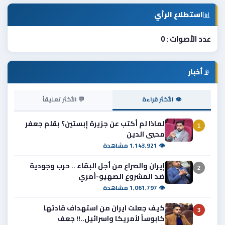
📊
استطلاع الرأي
عدد الأصوات : 0
📡
أخبار
👁 الأكثر قراءة
💬 الأكثر تعليقاً
لماذا لم أكتب عن جزيرة إبستين؟ بقلم جعفر
1
محيي الدين
👁 1,143,921 مشاهدة
إيران والصراع من أجل البقاء .. حرب وجودية
2
ضد المشروع الصهيو-أمري
👁 1,061,797 مشاهدة
كيف جعلت ايران من استهداف قادتها
3
كابوساً لأمريكا واسرائيل..!! جعف