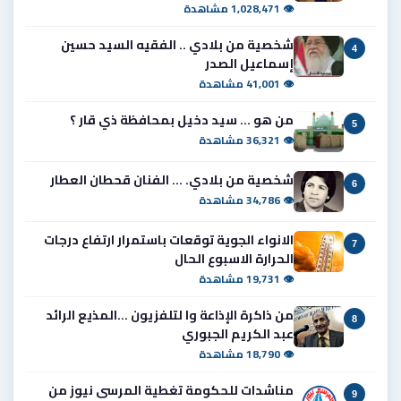
👁 1,028,471 مشاهدة
شخصية من بلادي .. الفقيه السيد حسين
4
إسماعيل الصدر
👁 41,001 مشاهدة
من هو ... سيد دخيل بمحافظة ذي قار ؟
5
👁 36,321 مشاهدة
شخصية من بلادي. ... الفنان قحطان العطار
6
👁 34,786 مشاهدة
الانواء الجوية توقعات باستمرار ارتفاع درجات
7
الحرارة الاسبوع الحال
👁 19,731 مشاهدة
من ذاكرة الإذاعة وا لتلفزيون ...المذيع الرائد
8
عبد الكريم الجبوري
👁 18,790 مشاهدة
مناشدات للحكومة تغطية المرسى نيوز من
9