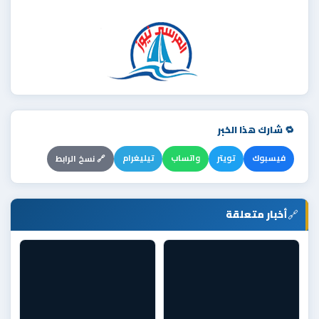
🔁 شارك هذا الخبر
فيسبوك
تويتر
واتساب
تيليغرام
🔗 نسخ الرابط
🔗
أخبار متعلقة