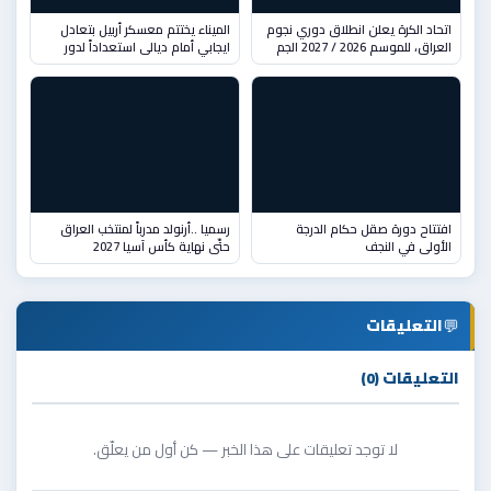
اتحاد الكرة يعلن انطلاق دوري نجوم
الميناء يختتم معسكر أربيل بتعادل
العراق، للموسم 2026 / 2027 الجم
ايجابي أمام ديالى استعداداً لدور
افتتاح دورة صقل حكام الدرجة
رسميا ..أرنولد مدرباً لمنتخب العراق
الأولى في النجف
حتّى نهاية كأس آسيا 2027
💬
التعليقات
التعليقات (0)
لا توجد تعليقات على هذا الخبر — كن أول من يعلّق.