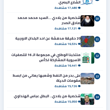
الشارع البصري
👁 17,480 مشاهدة
شخصية من بلادي ...السيد محمد محمد
10
صادق الصدر
👁 17,121 مشاهدة
20 حقيقة مدهشة عن احد البلدان الاوربية
11
👁 16,534 مشاهدة
منتخبنا الوطني في مجموعة الـ 16 للتصفيات
12
الآسيوية المشتركة لكأس
👁 16,441 مشاهدة
على بحر من النفط وشعبها يعاني من ابسط
13
مقومات الحياة
👁 15,726 مشاهدة
شخصية من بلادي.. البطل عباس الهنداوي
14
👁 15,050 مشاهدة