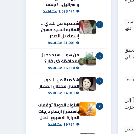
واسرائيل..!! جعف
👁 1,028,471 مشاهدة
وأضاف أن موظفي دوائر الدولة ما زالوا ينتظرون تنفيذ الاستحقاقات الخاصة بهم، منتقدًا استمرار التأجيل وعدم إنجاز نسب 
شخصية من بلادي ..
4
التوزيع المعلنة، كما أشار إلى وجود مساحات واسعة جرى تخصيصها للمستثمرين، في حين تباع الوحدات السكنية الناتجة عنها 
الفقيه السيد حسين
إسماعيل الصدر
👁 41,001 مشاهدة
من جانبها، أكدت النائب عن محافظة البصرة رجاء فاضل الحمدي أن محافظ البصرة نجح في بعض الملفات، إلا أنه لم يحقق 
من هو ... سيد دخيل
النجاح المطلوب في إدارة ملف الدوائر والأراضي، معتبرة أن متابعة الملف من قبل لجان أو موظفين غير مختصين أسهم في 
5
بمحافظة ذي قار ؟
👁 36,330 مشاهدة
وأضافت أن عدداً من دوائر المحافظة ما زالت تعمل في بنايات مستأجرة بكلف مالية مرتفعة، فيما تعاني دوائر أخرى من 
شخصية من بلادي. ...
6
الفنان قحطان العطار
👁 34,813 مشاهدة
بدوره، أكد نقيب المعلمين في البصرة صفاء السامر أن نقابة المعلمين مستمرة في المطالبة بحقوق الأسرة التربوية، مشيراً إلى 
الانواء الجوية توقعات
وجود أراضٍ مكتملة الإجراءات منذ ثلاث سنوات لم توزع حتى الآن، فضلاً عن مقاطعتين تضم كل منهما ألف قطعة أرض أنجزت 
7
باستمرار ارتفاع درجات
الحرارة الاسبوع الحال
👁 19,731 مشاهدة
وأضاف السامر أن استبعاد النقابة من إدارة الملف يمثل مخالفة لقانون النقابة، لافتاً إلى أن المادة الرابعة/الفقرة السابعة تنص 