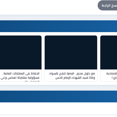
سخ الرابط
قتصادية
مع حلول محرم.. البصرة تتشح بالسواد
الحفاظ على الممتلكات العامة..
رع ا
وفاءً لسيد الشهداء الإمام الحس
مسؤولية مشتركة تعكس وعي
المواطن خلا