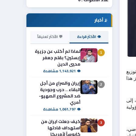
📡
أخبار
👁 الأكثر قراءة
💬 الأكثر تعليقاً
لماذا لم أكتب عن جزيرة
1
إبستين؟ بقلم جعفر
محيي الدين
👁 1,143,921 مشاهدة
عاد ملف توزيع قطع الأراضي السكنية في محافظة البصرة إلى واجهة النقاش مجددًا، بعد مطالبات نيابية بتفعيل إجراءات التوزيع 
وحسم استحقاقات الشرائح المشمولة، وفي مقدمتها منتسبو مديرية تربية البصرة، الذين ينتظر الكثير منهم منذ سنوات إنجاز هذا 
إيران والصراع من أجل
2
البقاء .. حرب وجودية
ضد المشروع الصهيو-
/ المرسى نيوز/ استطلعت الآراء  ورصدت  أبرز التصريحات والمواقف الصادرة عن نواب ومسؤولين محليين ونقابة المعلمين، إلى 
أمري
جانب آراء ناشطين ومهتمين بالملف، في ظل تباين واضح بين من يؤكد قرب إنجاز التوزيع ومن يحمل الجهات التنفيذية مسؤولية 
👁 1,061,797 مشاهدة
كيف جعلت ايران من
3
استهداف قادتها
وقال النائب عن محافظة البصرة محمد حسين الموسوي (أبو العيس) إن محافظ البصرة لا يمتلك جدولا زمنيا ثابتا لتوزيع الأراضي، 
كابوساً لأمريكا
سواء لموظفي المحافظة عموما أو للتربويين على وجه الخصوص، مشيرا إلى أن الوعود تكررت منذ عام 2023 من دون التزام 