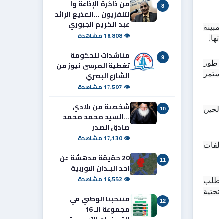
من ذاكرة الإذاعة وا
8
لتلفزيون ...المذيع الرائد
عبد الكريم الجبوري
من جهتها، أوضحت رئيسة لجنة التربية في مجلس محافظة البصرة وجدان المالكي أن ملف الأراضي يحظى باهتمام اللجنة، مبينة 
👁 18,808 مشاهدة
مناشدات للحكومة
9
وأضافت أن مقاطعة باب زيد 1099 استكملت أيضاً إجراءاتها وستوزع قريباً، فيما ما تزال أراضي أبي الخصيب والسيبة في طور 
تغطية المرسى نيوز من
استكمال الموافقات اللازمة، مشيرة إلى أن المنطقة تضم نحو 2300 قطعة أرض تحتاج إلى موافقات وزارية، وأن العمل مستمر 
الشارع البصري
👁 17,507 مشاهدة
شخصية من بلادي
وأكدت المالكي أن اللجنة تتابع الملف بالتنسيق مع لجنة السكن في مديرية تربية البصرة، داعية التربويين إلى التحلي بالصبر لحين 
10
...السيد محمد محمد
صادق الصدر
👁 17,130 مشاهدة
وفي السياق ذاته، أوضح رئيس لجنة السكن في مجلس محافظة البصرة سعود عز الدين العلوان أن اللجنة تتابع يومياً ملفات 
20 حقيقة مدهشة عن
11
احد البلدان الاوربية
👁 16,552 مشاهدة
وأشار إلى أنه منذ عام 2019 جرى تخصيص نحو 147 ألف قطعة أرض سكنية لمختلف الشرائح، إلا أن إنجاز هذا العدد يتطلب 
استكمال إجراءات قانونية وفنية وإدارية تشمل حسم الملكيات، وإعداد التصاميم الأساسية، وإجراءات الإفراز، وتوفير البنى التحتية 
منتخبنا الوطني في
12
مجموعة الـ 16