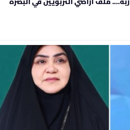
بة…. ملف أراضي التربويين في البصرة