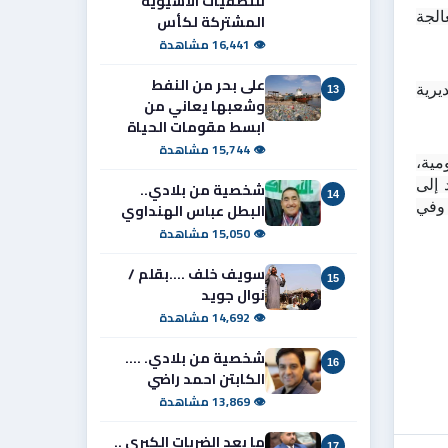
للتصفيات الآسيوية
وبيّن العلوان أن تأخر التوزيع لا يعني توقف العمل، وإنما يعود إلى ضرورة استكمال المتطلبات القانونية والفنية، ومعالجة 
المشتركة لكأس
👁 16,441 مشاهدة
على بحر من النفط
وفيما يخص أراضي موظفي التربية، أكد أن الملف يحظى باهتمام خاص، وأن اللجنة تعمل بالتنسيق مع قسم الإسكان في مديرية 
13
وشعبها يعاني من
ابسط مقومات الحياة
👁 15,744 مشاهدة
ويبقى ملف أراضي التربويين أحد أكثر الملفات الخدمية حساسية في البصرة، بين مطالبات بالإسراع في تنفيذ الوعود الحكومية، 
وتأكيدات رسمية بأن التأخير مرتبط بإجراءات قانونية وفنية. وبين هذا وذاك، لا يزال آلاف التربويين ينتظرون ترجمة الوعود إلى 
شخصية من بلادي..
14
خطوات عملية تنهي سنوات من الانتظار، بعد أن شهدت المحافظة في فترات سابقة تظاهرات للمطالبة بحقوق المعلمين وفي 
البطل عباس الهنداوي
👁 15,050 مشاهدة
سويف خلف ....بقلم /
15
نوال جويد
👁 14,692 مشاهدة
شخصية من بلادي. ....
16
الكابتن احمد راضي
👁 13,869 مشاهدة
ما بعد الضربات الكبرى ..
17