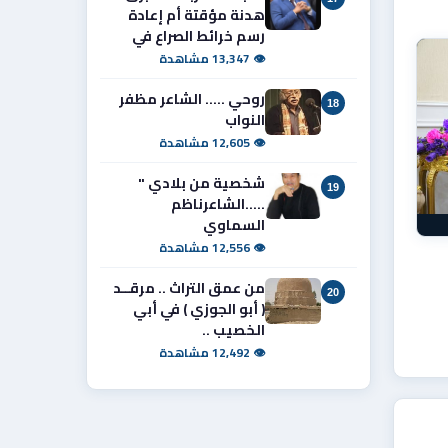
هدنة مؤقتة أم إعادة
رسم خرائط الصراع في
👁 13,347 مشاهدة
روحي ..... الشاعر مظفر
18
النواب
👁 12,605 مشاهدة
شخصية من بلادي "
19
.....الشاعرناظم
السماوي
👁 12,556 مشاهدة
من عمق التراث .. مرقــد
20
( أبو الجوزي ) في أبي
الخصيب ..
👁 12,492 مشاهدة