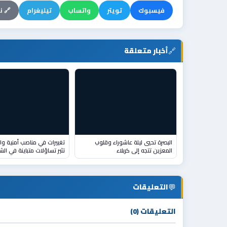
فيسبوك
تويتر
واتساب
تيليغرام
🔗 ن
🔗
أخبار متعلقة
البصرة تحيي ليلة عاشوراء وقلوب
تغييرات في مناصب أمنية وا
المعزين تتجه إلى كربلاء
تثير تساؤلات متباينة في الشا
💬
التعليقات
التعليقات (0)