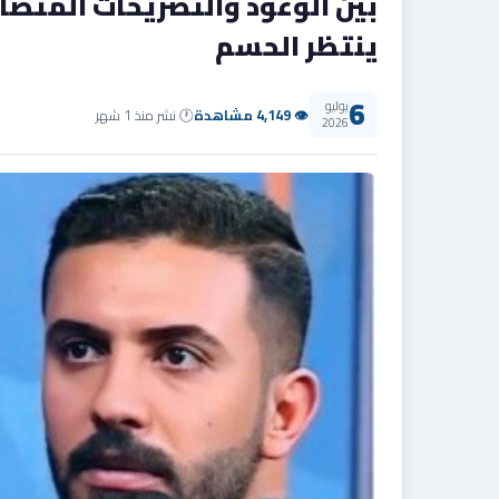
بين الوعود والتصريحات المتضار
ينتظر الحسم
6
يوليو
👁 4,149 مشاهدة
🕐 نشر منذ 1 شهر
2026