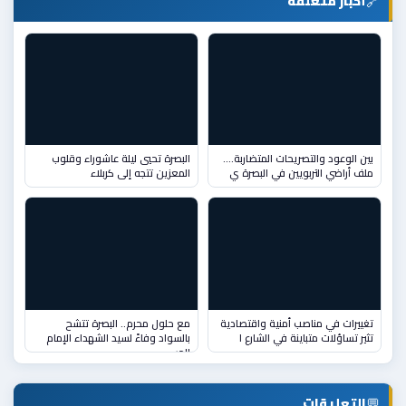
🔗
أخبار متعلقة
بين الوعود والتصريحات المتضاربة….
البصرة تحيي ليلة عاشوراء وقلوب
ملف أراضي التربويين في البصرة ي
المعزين تتجه إلى كربلاء
تغييرات في مناصب أمنية واقتصادية
مع حلول محرم.. البصرة تتشح
تثير تساؤلات متباينة في الشارع ا
بالسواد وفاءً لسيد الشهداء الإمام
الحس
💬
التعليقات