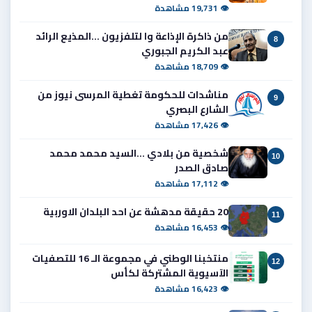
👁 19,731 مشاهدة
من ذاكرة الإذاعة وا لتلفزيون ...المذيع الرائد
8
عبد الكريم الجبوري
👁 18,709 مشاهدة
مناشدات للحكومة تغطية المرسى نيوز من
9
الشارع البصري
👁 17,426 مشاهدة
شخصية من بلادي ...السيد محمد محمد
10
صادق الصدر
👁 17,112 مشاهدة
20 حقيقة مدهشة عن احد البلدان الاوربية
11
👁 16,453 مشاهدة
منتخبنا الوطني في مجموعة الـ 16 للتصفيات
12
الآسيوية المشتركة لكأس
👁 16,423 مشاهدة