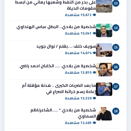
على بحر من النفط وشعبها يعاني من ابسط
13
مقومات الحياة
👁 15,672 مشاهدة
شخصية من بلادي.. البطل عباس الهنداوي
14
👁 15,041 مشاهدة
سويف خلف ....بقلم / نوال جويد
15
👁 14,674 مشاهدة
شخصية من بلادي. .... الكابتن احمد راضي
16
👁 13,815 مشاهدة
ما بعد الضربات الكبرى .. هدنة مؤقتة أم
17
إعادة رسم خرائط الصراع في
👁 13,329 مشاهدة
شخصية من بلادي " .....الشاعرناظم
18
السماوي
👁 12,493 مشاهدة