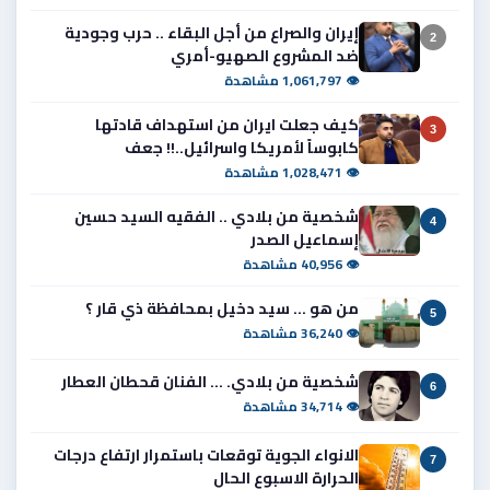
إيران والصراع من أجل البقاء .. حرب وجودية
2
ضد المشروع الصهيو-أمري
👁 1,061,797 مشاهدة
كيف جعلت ايران من استهداف قادتها
3
كابوساً لأمريكا واسرائيل..!! جعف
👁 1,028,471 مشاهدة
شخصية من بلادي .. الفقيه السيد حسين
4
إسماعيل الصدر
👁 40,956 مشاهدة
من هو ... سيد دخيل بمحافظة ذي قار ؟
5
👁 36,240 مشاهدة
شخصية من بلادي. ... الفنان قحطان العطار
6
👁 34,714 مشاهدة
الانواء الجوية توقعات باستمرار ارتفاع درجات
7
الحرارة الاسبوع الحال