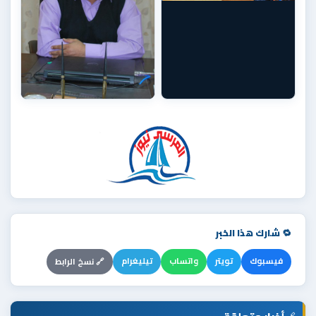
🔁 شارك هذا الخبر
فيسبوك
تويتر
واتساب
تيليغرام
🔗 نسخ الرابط