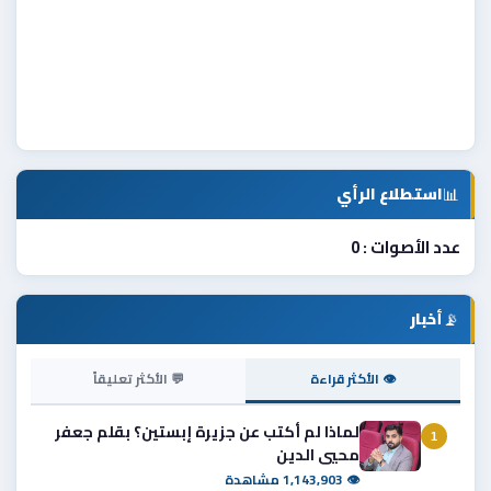
📊
استطلاع الرأي
عدد الأصوات : 0
📡
أخبار
👁 الأكثر قراءة
💬 الأكثر تعليقاً
لماذا لم أكتب عن جزيرة إبستين؟ بقلم جعفر
1
محيي الدين
👁 1,143,903 مشاهدة