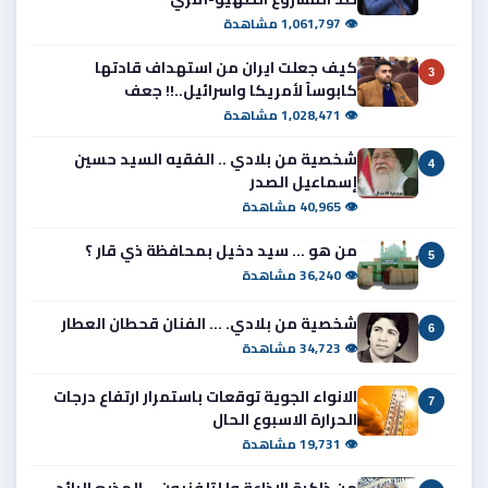
👁 1,061,797 مشاهدة
كيف جعلت ايران من استهداف قادتها
3
كابوساً لأمريكا واسرائيل..!! جعف
👁 1,028,471 مشاهدة
شخصية من بلادي .. الفقيه السيد حسين
4
إسماعيل الصدر
👁 40,965 مشاهدة
من هو ... سيد دخيل بمحافظة ذي قار ؟
5
👁 36,240 مشاهدة
شخصية من بلادي. ... الفنان قحطان العطار
6
👁 34,723 مشاهدة
الانواء الجوية توقعات باستمرار ارتفاع درجات
7
الحرارة الاسبوع الحال
👁 19,731 مشاهدة
من ذاكرة الإذاعة وا لتلفزيون ...المذيع الرائد