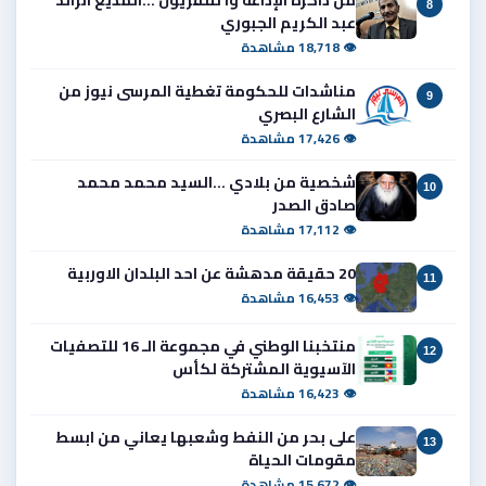
8
عبد الكريم الجبوري
👁 18,718 مشاهدة
مناشدات للحكومة تغطية المرسى نيوز من
9
الشارع البصري
👁 17,426 مشاهدة
شخصية من بلادي ...السيد محمد محمد
10
صادق الصدر
👁 17,112 مشاهدة
20 حقيقة مدهشة عن احد البلدان الاوربية
11
👁 16,453 مشاهدة
منتخبنا الوطني في مجموعة الـ 16 للتصفيات
12
الآسيوية المشتركة لكأس
👁 16,423 مشاهدة
على بحر من النفط وشعبها يعاني من ابسط
13
مقومات الحياة
👁 15,672 مشاهدة