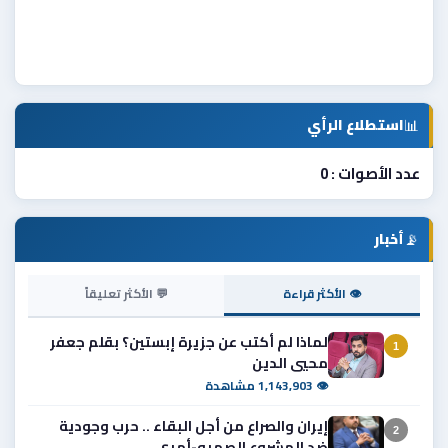
📊
استطلاع الرأي
عدد الأصوات : 0
📡
أخبار
👁 الأكثر قراءة
💬 الأكثر تعليقاً
لماذا لم أكتب عن جزيرة إبستين؟ بقلم جعفر
1
محيي الدين
👁 1,143,903 مشاهدة
إيران والصراع من أجل البقاء .. حرب وجودية
2
ضد المشروع الصهيو-أمري