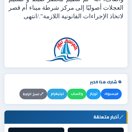
العجلات أصوليًا إلى مركز شرطة ميناء أم قصر
لاتخاذ الإجراءات القانونية اللازمة"./انتهى
🔁 شارك هذا الخبر
فيسبوك
تويتر
واتساب
تيليغرام
🔗 نسخ الرابط
🔗
أخبار متعلقة