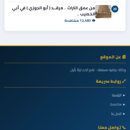
من عمق التراث .. مرقــد ( أبو الجوزي ) في أبي
20
الخصيب ..
👁 12,483 مشاهدة
📰 عن الموقع
وكالة عراقية مستقلة - تتابع الخبر اولاً بأول
🔗 روابط سريعة
► الرئيسية
► GooGle
► اتصل بنا
📞 تواصل معنا