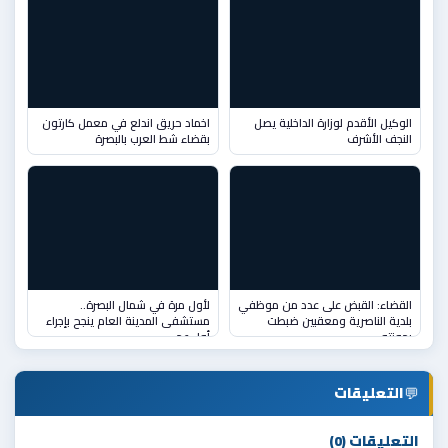
الوكيل الأقدم لوزارة الداخلية يصل
اخماد حريق اندلع في معمل كارتون
النجف الأشرف
بقضاء شط العرب بالبصرة
القضاء: القبض على عدد من موظفي
لأول مرة في شمال البصرة..
بلدية الناصرية ومعقبين ضبطت
مستشفى المدينة العام ينجح بإجراء
بحوزته
أول عم
💬
التعليقات
التعليقات (0)