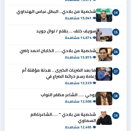
شخصية من بلادي.. البطل عباس الهنداوي
14
👁 15,041 مشاهدة
سويف خلف ....بقلم / نوال جويد
15
👁 14,674 مشاهدة
شخصية من بلادي. .... الكابتن احمد راضي
16
👁 13,815 مشاهدة
ما بعد الضربات الكبرى .. هدنة مؤقتة أم
17
إعادة رسم خرائط الصراع في
👁 13,329 مشاهدة
روحي ..... الشاعر مظفر النواب
18
👁 12,506 مشاهدة
شخصية من بلادي " .....الشاعرناظم
19
السماوي
👁 12,493 مشاهدة