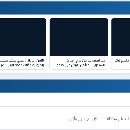
تكليف اللواء الركن أثير حمزة جاسم قائدا
بعد استدراجه من خارج العراق..
الأمن الوطني يطيح بمنفذ هجمة
الاستخبارات والأمن تقبض على متهم
إلكترونية عطّلت خدمة الإنترنت عن (٠
وف
قات على هذا الخبر — كن أول من يعلّق.