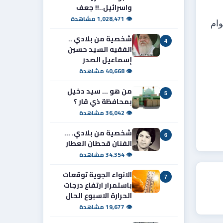
واسرائيل..!! جعف
👁 1,028,471 مشاهدة
وام
شخصية من بلادي ..
4
الفقيه السيد حسين
إسماعيل الصدر
👁 40,668 مشاهدة
من هو ... سيد دخيل
5
بمحافظة ذي قار ؟
👁 36,042 مشاهدة
شخصية من بلادي. ...
6
الفنان قحطان العطار
👁 34,354 مشاهدة
الانواء الجوية توقعات
7
باستمرار ارتفاع درجات
الحرارة الاسبوع الحال
👁 19,677 مشاهدة