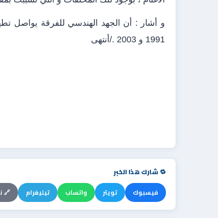
و أشار : أن الجهد الهندسي للفرقة يواصل تط
1991 و 2003 ./أنتهى
🔁 شارك هذا الخبر
فيسبوك
تويتر
واتساب
تيليغرام
🔗 ن