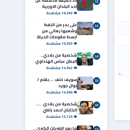
20 حقيقة مدهشة عن
12
احد البلدان الاوربية
👁 16,282 مشاهدة
على بحر من النفط
13
وشعبها يعاني من
ابسط مقومات الحياة
👁 15,555 مشاهدة
شخصية من بلادي..
14
البطل عباس الهنداوي
👁 14,942 مشاهدة
سويف خلف ....بقلم /
15
نوال جويد
👁 14,566 مشاهدة
شخصية من بلادي. ....
16
الكابتن احمد راضي
👁 13,725 مشاهدة
ما بعد الضربات الكبرى ..
17