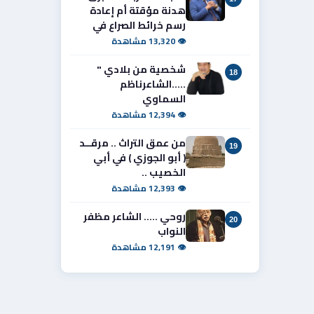
هدنة مؤقتة أم إعادة
رسم خرائط الصراع في
👁 13,320 مشاهدة
شخصية من بلادي "
18
.....الشاعرناظم
السماوي
👁 12,394 مشاهدة
من عمق التراث .. مرقــد
19
( أبو الجوزي ) في أبي
الخصيب ..
👁 12,393 مشاهدة
روحي ..... الشاعر مظفر
20
النواب
👁 12,191 مشاهدة