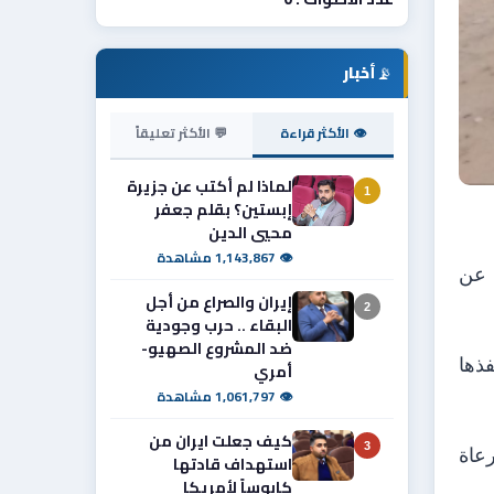
📡
أخبار
👁 الأكثر قراءة
💬 الأكثر تعليقاً
لماذا لم أكتب عن جزيرة
1
إبستين؟ بقلم جعفر
محيي الدين
👁 1,143,867 مشاهدة
ت عن
إيران والصراع من أجل
2
البقاء .. حرب وجودية
ضد المشروع الصهيو-
ذها
أمري
👁 1,061,797 مشاهدة
كيف جعلت ايران من
3
رعاة
استهداف قادتها
كابوساً لأمريكا