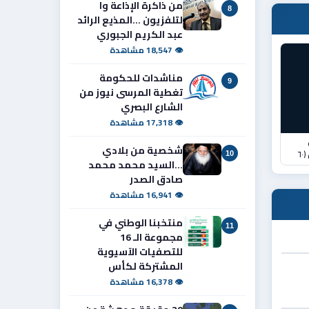
من ذاكرة الإذاعة وا
8
لتلفزيون ...المذيع الرائد
عبد الكريم الجبوري
👁 18,547 مشاهدة
مناشدات للحكومة
9
تغطية المرسى نيوز من
الشارع البصري
👁 17,318 مشاهدة
شخصية من بلادي
٦
10
...السيد محمد محمد
صادق الصدر
👁 16,941 مشاهدة
منتخبنا الوطني في
11
مجموعة الـ 16
للتصفيات الآسيوية
المشتركة لكأس
👁 16,378 مشاهدة