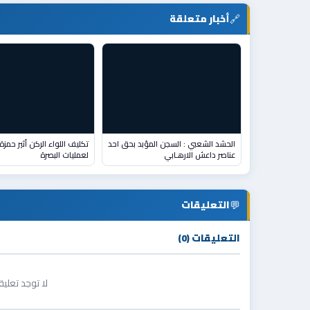
🔗
أخبار متعلقة
الحشد الشعبي : السجن المؤبد بحق احد
عناصر داعش الارهـابي
لعمليات البصرة
💬
التعليقات
التعليقات (0)
لا توجد تعلي