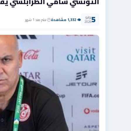
التونسي سامي الطرابلسي يقو
5
يوليو
👁 1,332 مشاهدة
🕐 نشر منذ 1 شهر
2026