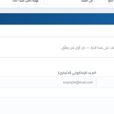
لدور
في النجف
نهاية كأس آسيا 2027
قات على هذا الخبر — كن أول من يعلّق.
البريد الإلكتروني (اختياري)