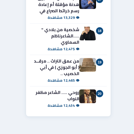
هدنة مؤقتة أم إعادة
رسم خرائط الصراع في
👁 13,329 مشاهدة
شخصية من بلادي "
18
.....الشاعرناظم
السماوي
👁 12,475 مشاهدة
من عمق التراث .. مرقــد
19
( أبو الجوزي ) في أبي
الخصيب ..
👁 12,465 مشاهدة
روحي ..... الشاعر مظفر
20
النواب
👁 12,434 مشاهدة