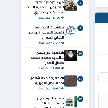
من ذاكرة الإذاعة وا
8
لتلفزيون ...المذيع الرائد
عبد الكريم الجبوري
👁 18,709 مشاهدة
مناشدات للحكومة
9
تغطية المرسى نيوز من
الشارع البصري
👁 17,417 مشاهدة
شخصية من بلادي
10
...السيد محمد محمد
صادق الصدر
👁 17,067 مشاهدة
20 حقيقة مدهشة عن
11
احد البلدان الاوربية
👁 16,444 مشاهدة
منتخبنا الوطني في
12
مجموعة الـ 16