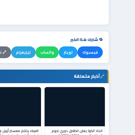
🔁 شارك هذا الخبر
فيسبوك
تويتر
واتساب
تيليغرام
🔗 ن
🔗
أخبار متعلقة
اتحاد الكرة يعلن انطلاق دوري نجوم
الميناء يختتم معسكر أربيل ب