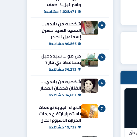
واسرائيل..!! جعف
👁 1,028,471 مشاهدة
شخصية من بلادي ..
4
الفقيه السيد حسين
إسماعيل الصدر
👁 40,866 مشاهدة
من هو ... سيد دخيل
5
بمحافظة ذي قار ؟
👁 36,213 مشاهدة
شخصية من بلادي. ...
6
الفنان قحطان العطار
👁 34,687 مشاهدة
الانواء الجوية توقعات
7
باستمرار ارتفاع درجات
الحرارة الاسبوع الحال
👁 19,722 مشاهدة
ق حتّى