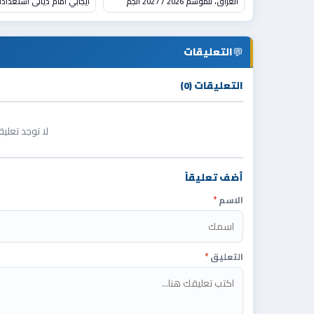
العراق، للموسم 2026 / 2027 الجم
ايجابي أمام ديالى استعداداً 
💬
التعليقات
التعليقات (0)
لا توجد تعلي
أضف تعليقاً
الاسم
*
التعليق
*