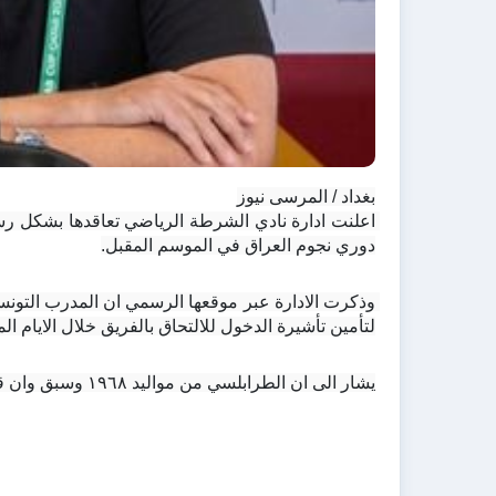
بغداد / المرسى نيوز
دوري نجوم العراق في الموسم المقبل.
لتأمين تأشيرة الدخول للالتحاق بالفريق خلال الايام الم
يشار الى ان الطرابلسي من مواليد ١٩٦٨ وسبق وان قاد منتخب تونس واحترف في قطر تحديدا مع نادي السيلية./انتهى