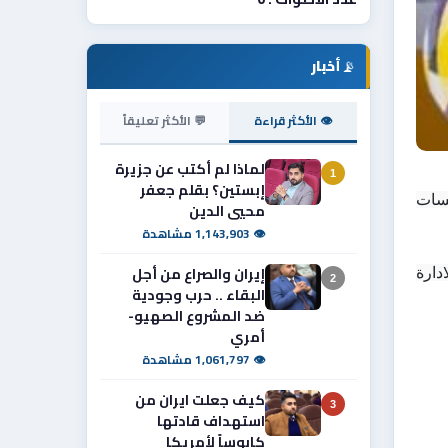
📡
أخبار
👁 الأكثر قراءة
💬 الأكثر تعليقاً
لماذا لم أكتب عن جزيرة
1
إبستين؟ بقلم جعفر
اعلنت ادارة نادي الشرطة الرياضي تعاقدها بشكل رسمي مع المدرب التونسي سامي الطرابلسي لقيادة الفريق ضمن منافسات 
محيي الدين
👁 1,143,903 مشاهدة
إيران والصراع من أجل
وذكرت الادارة عبر موقعها الرسمي ان المدرب التونسي سامي الطربلسي وقع عقد انضمامه للنادي بشكل رسمي وتسعى الادارة 
2
البقاء .. حرب وجودية
ضد المشروع الصهيو-
أمري
👁 1,061,797 مشاهدة
كيف جعلت ايران من
3
استهداف قادتها
كابوساً لأمريكا