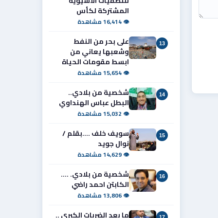
للتصفيات الآسيوية
المشتركة لكأس
👁 16,414 مشاهدة
على بحر من النفط
13
وشعبها يعاني من
ابسط مقومات الحياة
👁 15,654 مشاهدة
شخصية من بلادي..
14
البطل عباس الهنداوي
👁 15,032 مشاهدة
سويف خلف ....بقلم /
15
نوال جويد
👁 14,629 مشاهدة
شخصية من بلادي. ....
16
الكابتن احمد راضي
👁 13,806 مشاهدة
ما بعد الضربات الكبرى ..
17