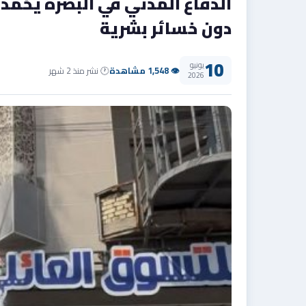
الدفاع المدني في البصرة يخمد 
دون خسائر بشرية
10
يونيو
👁 1,548 مشاهدة
🕐 نشر منذ 2 شهر
2026