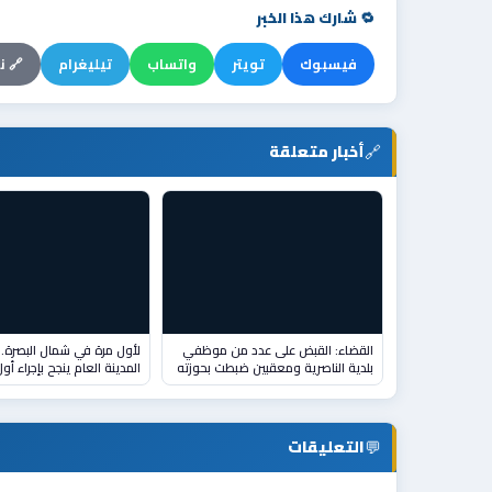
🔁 شارك هذا الخبر
فيسبوك
تويتر
واتساب
تيليغرام
🔗 ن
🔗
أخبار متعلقة
القضاء: القبض على عدد من موظفي
لأول مرة في شمال البصرة
بلدية الناصرية ومعقبين ضبطت بحوزته
المدينة العام ينجح بإجراء أو
💬
التعليقات