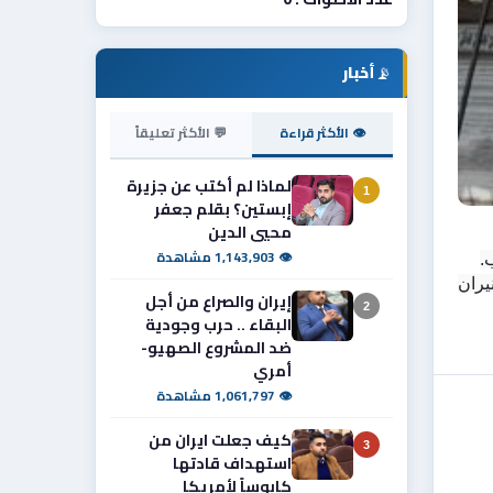
📡
أخبار
👁 الأكثر قراءة
💬 الأكثر تعليقاً
لماذا لم أكتب عن جزيرة
1
إبستين؟ بقلم جعفر
محيي الدين
👁 1,143,903 مشاهدة
.
واوضح اعلام المديرية أن فرقنا تمكنت في إخلاء وإنقاذ العائلات القاطنة في البناية عبر سلالم الطوارئ بنجاح، وتطويق النيران 
إيران والصراع من أجل
2
البقاء .. حرب وجودية
ضد المشروع الصهيو-
أمري
👁 1,061,797 مشاهدة
كيف جعلت ايران من
3
استهداف قادتها
كابوساً لأمريكا