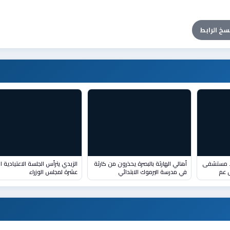
سخ الرابط
.. مستشفى
أهالي الهارثة بالبصرة يحذرون من كارثة
الزيدي يترأس الجلسة الاعتيادية الث
ل عم
في مدرسة اليرموك الابتدائي
عشرة لمجلس الوزراء