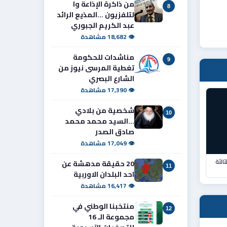
من ذاكرة الإذاعة وا
8
لتلفزيون ...المذيع الرائد
عبد الكريم الجبوري
👁 18,682 مشاهدة
مناشدات للحكومة
9
تغطية المرسى نيوز من
الشارع البصري
👁 17,390 مشاهدة
شخصية من بلادي
10
...السيد محمد محمد
صادق الصدر
👁 17,049 مشاهدة
الثة
20 حقيقة مدهشة عن
11
احد البلدان الاوربية
👁 16,417 مشاهدة
منتخبنا الوطني في
12
مجموعة الـ 16