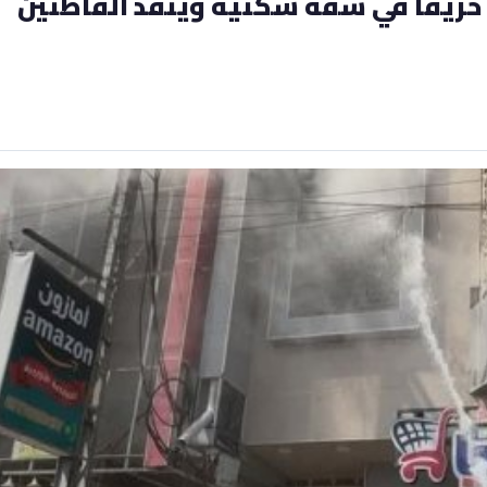
حريقاً في شقة سكنية ويُنقذ القاطنين