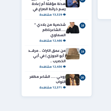
هدنة مؤقتة أم إعادة
رسم خرائط الصراع في
👁 13,329 مشاهدة
شخصية من بلادي "
18
.....الشاعرناظم
السماوي
👁 12,466 مشاهدة
من عمق التراث .. مرقــد
19
( أبو الجوزي ) في أبي
الخصيب ..
👁 12,456 مشاهدة
روحي ..... الشاعر مظفر
20
النواب
👁 12,371 مشاهدة