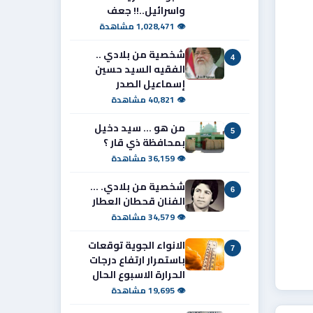
واسرائيل..!! جعف
👁 1,028,471 مشاهدة
شخصية من بلادي ..
4
الفقيه السيد حسين
إسماعيل الصدر
👁 40,821 مشاهدة
من هو ... سيد دخيل
5
بمحافظة ذي قار ؟
👁 36,159 مشاهدة
شخصية من بلادي. ...
6
الفنان قحطان العطار
👁 34,579 مشاهدة
الانواء الجوية توقعات
7
باستمرار ارتفاع درجات
الحرارة الاسبوع الحال
👁 19,695 مشاهدة