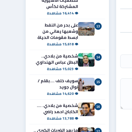
للتصفيات الآسيوية
المشتركة لكأس
👁 16,414 مشاهدة
على بحر من النفط
13
وشعبها يعاني من
ابسط مقومات الحياة
👁 15,618 مشاهدة
شخصية من بلادي..
14
البطل عباس الهنداوي
👁 15,023 مشاهدة
سويف خلف ....بقلم /
15
نوال جويد
👁 14,620 مشاهدة
شخصية من بلادي. ....
16
الكابتن احمد راضي
👁 13,788 مشاهدة
ما بعد الضربات الكبرى ..
17