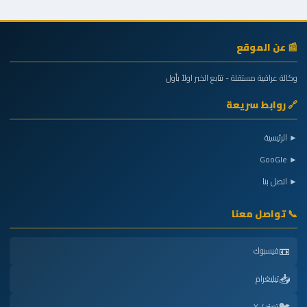
📰 عن الموقع
وكالة عراقية مستقلة - تتابع الخبر اولاً بأول
🔗 روابط سريعة
► الرئيسية
► GooGle
► اتصل بنا
📞 تواصل معنا
📼
فيسبوك
📥
تيليغرام
🐦
تويتر / X