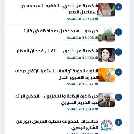
شخصية من بلادي .. الفقيه السيد حسين
4
إسماعيل الصدر
👁 40,740 مشاهدة
من هو ... سيد دخيل بمحافظة ذي قار ؟
5
👁 36,096 مشاهدة
شخصية من بلادي. ... الفنان قحطان العطار
6
👁 34,480 مشاهدة
الانواء الجوية توقعات باستمرار ارتفاع درجات
7
الحرارة الاسبوع الحال
👁 19,677 مشاهدة
من ذاكرة الإذاعة وا لتلفزيون ...المذيع الرائد
8
عبد الكريم الجبوري
👁 18,619 مشاهدة
مناشدات للحكومة تغطية المرسى نيوز من
9
الشارع البصري