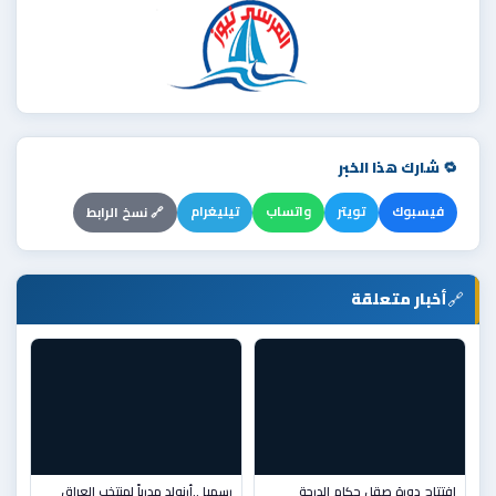
🔁 شارك هذا الخبر
فيسبوك
تويتر
واتساب
تيليغرام
🔗 نسخ الرابط
🔗
أخبار متعلقة
افتتاح دورة صقل حكام الدرجة
رسميا ..أرنولد مدرباً لمنتخب العراق