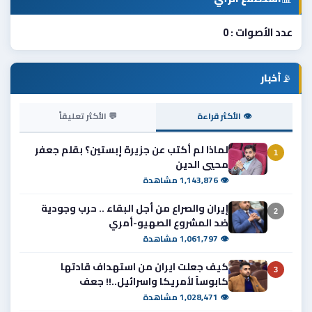
عدد الأصوات : 0
📡
أخبار
👁 الأكثر قراءة
💬 الأكثر تعليقاً
لماذا لم أكتب عن جزيرة إبستين؟ بقلم جعفر
1
محيي الدين
👁 1,143,876 مشاهدة
إيران والصراع من أجل البقاء .. حرب وجودية
2
ضد المشروع الصهيو-أمري
👁 1,061,797 مشاهدة
كيف جعلت ايران من استهداف قادتها
3
كابوساً لأمريكا واسرائيل..!! جعف
👁 1,028,471 مشاهدة