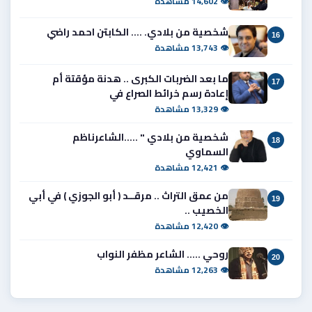
👁 14,602 مشاهدة
شخصية من بلادي. .... الكابتن احمد راضي
16
👁 13,743 مشاهدة
ما بعد الضربات الكبرى .. هدنة مؤقتة أم
17
إعادة رسم خرائط الصراع في
👁 13,329 مشاهدة
شخصية من بلادي " .....الشاعرناظم
18
السماوي
👁 12,421 مشاهدة
من عمق التراث .. مرقــد ( أبو الجوزي ) في أبي
19
الخصيب ..
👁 12,420 مشاهدة
روحي ..... الشاعر مظفر النواب
20
👁 12,263 مشاهدة