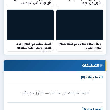
الأولى في النجف
حتّى نهاية كأس آسيا 2027
وديا.. الميناء يتعادل مع النفط تحضيرا
الميناء يتعاقد مع السوري خالد
لدوري النجوم
كردغلي ويغلق ملف تعاقداته
استعداداً
💬
التعليقات
التعليقات (0)
لا توجد تعليقات على هذا الخبر — كن أول من يعلّق.
أضف تعليقاً