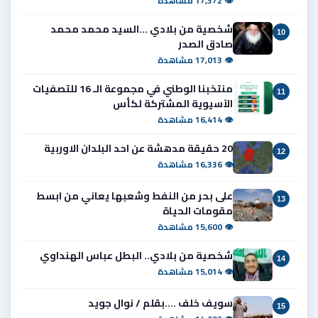
👁 17,372 مشاهدة
شخصية من بلادي ...السيد محمد محمد
10
صادق الصدر
👁 17,013 مشاهدة
منتخبنا الوطني في مجموعة الـ 16 للتصفيات
11
الآسيوية المشتركة لكأس
👁 16,414 مشاهدة
20 حقيقة مدهشة عن احد البلدان الاوربية
12
👁 16,336 مشاهدة
على بحر من النفط وشعبها يعاني من ابسط
13
مقومات الحياة
👁 15,600 مشاهدة
شخصية من بلادي.. البطل عباس الهنداوي
14
👁 15,014 مشاهدة
سويف خلف ....بقلم / نوال جويد
15