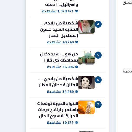
وعندما يكون الوقود منخفض الأوكتان تحدث ظاهرتان خطيرتان هما الطرق أو القرقعة (Engine Knocking) والاشتعال المسبق 
واسرائيل..!! جعف
👁 1,028,471 مشاهدة
شخصية من بلادي ..
4
الفقيه السيد حسين
إسماعيل الصدر
👁 40,740 مشاهدة
من هو ... سيد دخيل
5
بمحافظة ذي قار ؟
👁 36,096 مشاهدة
ومع مرور الوقت يتحول استخدام الوقود الرديء إلى عملية تدمير بطيئة للمركبات تُكبّد الأفراد والشركات خسائر اقتصادية ضخمة 
شخصية من بلادي. ...
6
الفنان قحطان العطار
👁 34,489 مشاهدة
الانواء الجوية توقعات
7
باستمرار ارتفاع درجات
الحرارة الاسبوع الحال
👁 19,677 مشاهدة