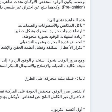
(Pre-Ignition)  وكلاهما ينتج عن احتراق غير طبيعي داخل الأسطوانة ويؤدي إلى أضرار ميكانيكية جسيمة. 
هذه الظاهرة تؤدي إلى:-
* تآكل المكابس والأسطوانات والصمامات.
* ارتفاع درجات حرارة المحرك بشكل خطير.
* زيادة استهلاك الوقود بصورة ملحوظة.
* انخفاض قدرة المحرك وعمره التشغيلي.
* تكرار الأعطال المكلفة وفشل أنظمة الحقن والإشعال
نتيجة تكاليف الصيانة والإصلاح والاستبدال المبكر للم
ثانيا : - قنبلة بيئية متحركة على الطرق
لا يقتصر ضرر الوقود منخفض الجودة على المركبة نفسها 
فالاحتراق غير الكامل الناتج عن انخفاض الأوكتان يؤدي
* أول أكسيد الكربون.