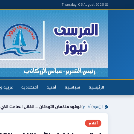
📅 Thursday، 06 August 2026
الرئيسية
سياسية
أمنية
أقتصادية
عربية و
🏠 الرئيسية
أقلام
لوقود منخفض الأوكتان … القاتل الصامت الذي 
❯
❯
أقلام