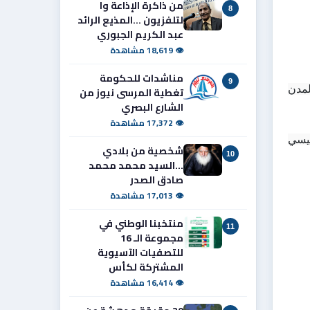
من ذاكرة الإذاعة وا
8
لتلفزيون ...المذيع الرائد
عبد الكريم الجبوري
👁 18,619 مشاهدة
مناشدات للحكومة
9
وتُعد هذه المواد من أخطر الملوثات الهوائية المعروفة حيث تسهم في تكوين الضباب الدخاني وتدهور جودة الهواء وتلويث المدن 
تغطية المرسى نيوز من
الشارع البصري
👁 17,372 مشاهدة
كما يؤدي الاحتراق غير الكفوء إلى زيادة استهلاك الوقود وبالتالي ارتفاع إجمالي انبعاثات ثاني أكسيد الكربون وهو الغاز الرئيسي 
شخصية من بلادي
10
...السيد محمد محمد
صادق الصدر
👁 17,013 مشاهدة
منتخبنا الوطني في
11
مجموعة الـ 16
للتصفيات الآسيوية
المشتركة لكأس
👁 16,414 مشاهدة