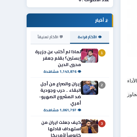
📡
أخبار
👁 الأكثر قراءة
💬 الأكثر تعليقاً
لماذا لم أكتب عن جزيرة
1
إبستين؟ بقلم جعفر
محيي الدين
👁 1,143,876 مشاهدة
في عالم يعتمد بصورة متزايدة على وسائل النقل والمحركات الحديثة تمثل جودة الوقود أحد أهم العوامل المؤثرة في كفاءة الأداء 
إيران والصراع من أجل
2
البقاء .. حرب وجودية
إلا أن انتشار أنواع من البنزين منخفضة الأوكتان أو غير المطابقة للمواصفات القياسية يشكل تهديداً خطيراً متعدد الأبعاد تتجاوز 
ضد المشروع الصهيو-
أمري
👁 1,061,797 مشاهدة
كيف جعلت ايران من
3
استهداف قادتها
كابوساً لأمريكا