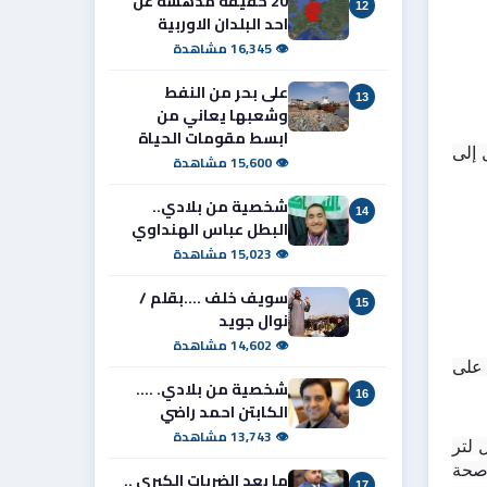
20 حقيقة مدهشة عن
12
احد البلدان الاوربية
👁 16,345 مشاهدة
على بحر من النفط
13
وشعبها يعاني من
ابسط مقومات الحياة
وتشير الدراسات البيئية والصحية إلى أن الجسيمات الدقيقة المنبعثة من عوادم المركبات تستطيع اختراق الرئتين والدخول إلى 
👁 15,600 مشاهدة
شخصية من بلادي..
14
البطل عباس الهنداوي
👁 15,023 مشاهدة
سويف خلف ....بقلم /
15
نوال جويد
👁 14,602 مشاهدة
إن الوقود منخفض الأوكتان ليس مجرد منتج أقل جودة بل يمكن اعتباره أحد أخطر مصادر التلوث الخفي التي تعمل بصمت على 
شخصية من بلادي. ....
16
الكابتن احمد راضي
👁 13,743 مشاهدة
إن استمرار إنتاج أو تداول أو استخدام وقود غير مطابق للمواصفات يمثل تهديداً مباشراً الاقتصاد والبيئة والصحة العامة. فكل لتر 
من الوقود الرديء لا يحترق داخل المحرك فقط بل يحترق معه جزء من عمر المركبة وجزء من نقاء الهواء وجزء من صحة 
ما بعد الضربات الكبرى ..
17