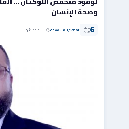
لوقود منخفض الأوكتان … القات
وصحة الإنسان
6
يونيو
👁 1,926 مشاهدة
🕐 نشر منذ 2 شهر
2026