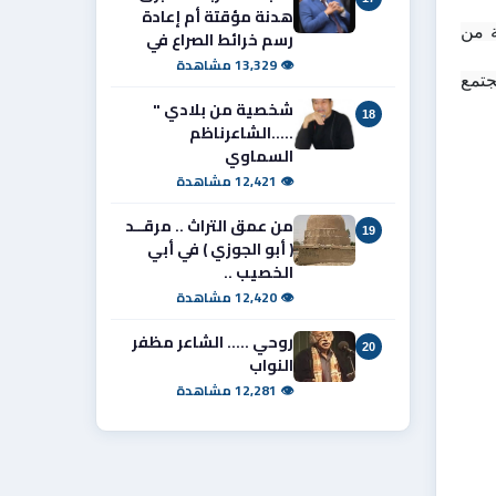
هدنة مؤقتة أم إعادة
وإذا لم تُعطَ جودة الوقود الأولوية القصوى في السياسات الصناعية والبيئية فقد تجد المجتمعات نفسها أمام فاتورة هائلة من 
رسم خرائط الصراع في
👁 13,329 مشاهدة
و للمستهلك الحق بإقامة دعوى ضد المنتجين للوقود منخفض الأوكتان للتعويض عن الخسائر المادية و الصحية  و على المجتمع 
شخصية من بلادي "
18
.....الشاعرناظم
السماوي
👁 12,421 مشاهدة
من عمق التراث .. مرقــد
19
( أبو الجوزي ) في أبي
الخصيب ..
👁 12,420 مشاهدة
روحي ..... الشاعر مظفر
20
النواب
👁 12,281 مشاهدة