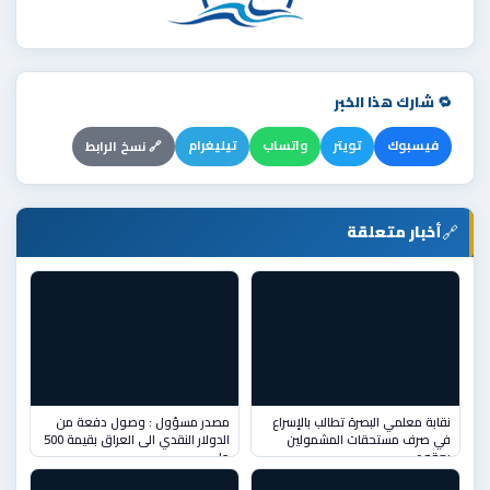
🔁 شارك هذا الخبر
فيسبوك
تويتر
واتساب
تيليغرام
🔗 نسخ الرابط
🔗
أخبار متعلقة
نقابة معلمي البصرة تطالب بالإسراع
مصدر مسؤول : وصول دفعة من
في صرف مستحقات المشمولين
الدولار النقدي الى العراق بقيمة 500
بعقود
ملي