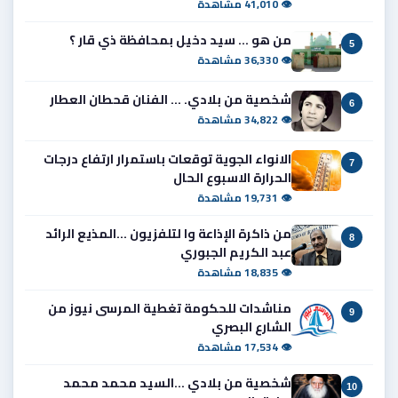
👁 41,010 مشاهدة
من هو ... سيد دخيل بمحافظة ذي قار ؟
5
👁 36,330 مشاهدة
شخصية من بلادي. ... الفنان قحطان العطار
6
👁 34,822 مشاهدة
الانواء الجوية توقعات باستمرار ارتفاع درجات
7
الحرارة الاسبوع الحال
👁 19,731 مشاهدة
من ذاكرة الإذاعة وا لتلفزيون ...المذيع الرائد
8
عبد الكريم الجبوري
👁 18,835 مشاهدة
مناشدات للحكومة تغطية المرسى نيوز من
9
الشارع البصري
👁 17,534 مشاهدة
شخصية من بلادي ...السيد محمد محمد
10