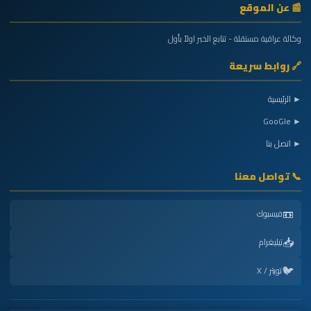
📰 عن الموقع
وكالة عراقية مستقلة - تتابع الخبر اولاً بأول
🔗 روابط سريعة
► الرئيسية
► GooGle
► اتصل بنا
📞 تواصل معنا
📼
فيسبوك
📥
تيليغرام
🐦
تويتر / X