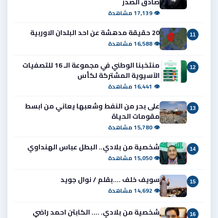
صادق الصدر
👁 17,139 مشاهدة
20 حقيقة مدهشة عن احد البلدان الاوربية
11
👁 16,588 مشاهدة
منتخبنا الوطني في مجموعة الـ 16 للتصفيات
12
الآسيوية المشتركة لكأس
👁 16,441 مشاهدة
على بحر من النفط وشعبها يعاني من ابسط
13
مقومات الحياة
👁 15,780 مشاهدة
شخصية من بلادي.. البطل عباس الهنداوي
14
👁 15,050 مشاهدة
سويف خلف ....بقلم / نوال جويد
15
👁 14,692 مشاهدة
شخصية من بلادي. .... الكابتن احمد راضي
16