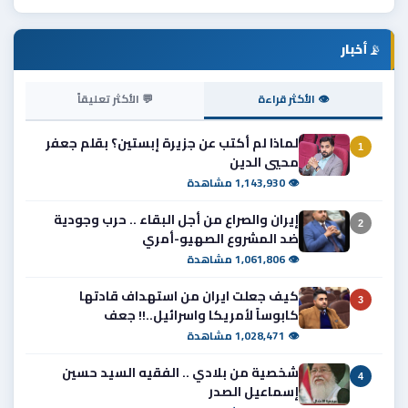
📡
أخبار
👁 الأكثر قراءة
💬 الأكثر تعليقاً
لماذا لم أكتب عن جزيرة إبستين؟ بقلم جعفر
1
محيي الدين
👁 1,143,930 مشاهدة
إيران والصراع من أجل البقاء .. حرب وجودية
2
ضد المشروع الصهيو-أمري
👁 1,061,806 مشاهدة
كيف جعلت ايران من استهداف قادتها
3
كابوساً لأمريكا واسرائيل..!! جعف
👁 1,028,471 مشاهدة
شخصية من بلادي .. الفقيه السيد حسين
4
إسماعيل الصدر