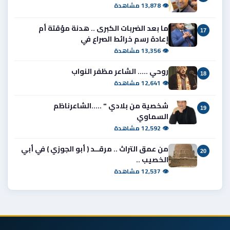
👁 13,878 مشاهدة
ما بعد الضربات الكبرى .. هدنة مؤقتة أم
17
إعادة رسم خرائط الصراع في
👁 13,356 مشاهدة
روحي ..... الشاعر مظفر النواب
18
👁 12,641 مشاهدة
شخصية من بلادي " .....الشاعرناظم
19
السماوي
👁 12,592 مشاهدة
من عمق التراث .. مرقــد ( أبو الجوزي ) في أبي
20
الخصيب ..
👁 12,537 مشاهدة