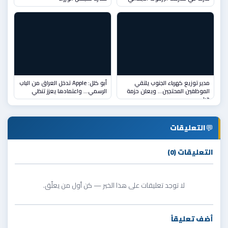
مدير توزيع كهرباء الجنوب يلتقي
أبو كلل: Apple تدخل العراق من الباب
الموظفين المحتجين… ويعلن حزمة
الرسمي... واعتمادها يعزز تنظي
قرا
💬
التعليقات
التعليقات (0)
لا توجد تعليقات على هذا الخبر — كن أول من يعلّق.
أضف تعليقاً