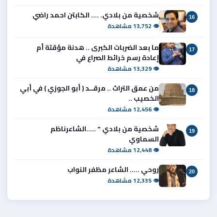
شخصية من بلادي. .... الكابتن احمد راضي
16
👁 13,752 مشاهدة
ما بعد الضربات الكبرى .. هدنة مؤقتة أم
17
إعادة رسم خرائط الصراع في
👁 13,329 مشاهدة
من عمق التراث .. مرقــد ( أبو الجوزي ) في أبي
18
الخصيب ..
👁 12,456 مشاهدة
شخصية من بلادي " .....الشاعرناظم
19
السماوي
👁 12,448 مشاهدة
روحي ..... الشاعر مظفر النواب
20
👁 12,335 مشاهدة