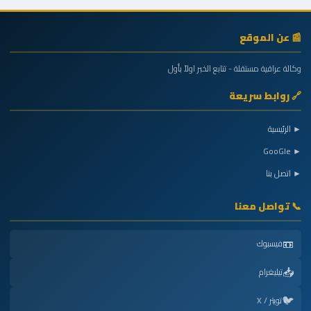
📰 عن الموقع
وكالة عراقية مستقلة - تتابع الخبر اولاً بأول
🔗 روابط سريعة
► الرئيسية
► GooGle
► اتصل بنا
📞 تواصل معنا
📼
فيسبوك
📥
تيليغرام
🐦
تويتر / X