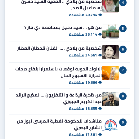
شخصية من بلادي .. الفقيه السيد حسين
4
إسماعيل الصدر
👁 40,794 مشاهدة
من هو ... سيد دخيل بمحافظة ذي قار ؟
5
👁 36,114 مشاهدة
شخصية من بلادي. ... الفنان قحطان العطار
6
👁 34,561 مشاهدة
الانواء الجوية توقعات باستمرار ارتفاع درجات
7
الحرارة الاسبوع الحال
👁 19,686 مشاهدة
من ذاكرة الإذاعة وا لتلفزيون ...المذيع الرائد
8
عبد الكريم الجبوري
👁 18,655 مشاهدة
مناشدات للحكومة تغطية المرسى نيوز من
9
الشارع البصري
👁 17,381 مشاهدة