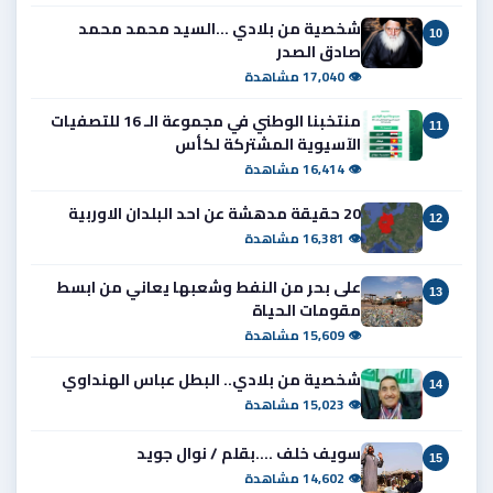
شخصية من بلادي ...السيد محمد محمد
10
صادق الصدر
👁 17,040 مشاهدة
منتخبنا الوطني في مجموعة الـ 16 للتصفيات
11
الآسيوية المشتركة لكأس
👁 16,414 مشاهدة
20 حقيقة مدهشة عن احد البلدان الاوربية
12
👁 16,381 مشاهدة
على بحر من النفط وشعبها يعاني من ابسط
13
مقومات الحياة
👁 15,609 مشاهدة
شخصية من بلادي.. البطل عباس الهنداوي
14
👁 15,023 مشاهدة
سويف خلف ....بقلم / نوال جويد
15
👁 14,602 مشاهدة