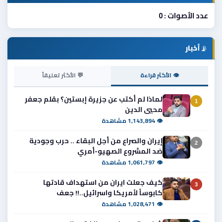
عدد الأصوات : 0
📡
أخبار
👁 الأكثر قراءة
💬 الأكثر تعليقاً
لماذا لم أكتب عن جزيرة إبستين؟ بقلم جعفر
1
محيي الدين
👁 1,143,894 مشاهدة
إيران والصراع من أجل البقاء .. حرب وجودية
2
ضد المشروع الصهيو-أمري
👁 1,061,797 مشاهدة
كيف جعلت ايران من استهداف قادتها
3
كابوساً لأمريكا واسرائيل..!! جعف
👁 1,028,471 مشاهدة