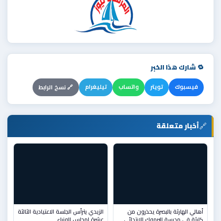
🔁 شارك هذا الخبر
فيسبوك
تويتر
واتساب
تيليغرام
🔗 نسخ الرابط
🔗
أخبار متعلقة
أهالي الهارثة بالبصرة يحذرون من
الزيدي يترأس الجلسة الاعتيادية الثالثة
كارثة في مدرسة اليرموك الابتدائي
عشرة لمجلس الوزراء