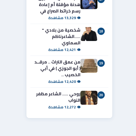
هدنة مؤقتة أم إعادة
رسم خرائط الصراع في
👁 13,329 مشاهدة
شخصية من بلادي "
18
.....الشاعرناظم
السماوي
👁 12,421 مشاهدة
من عمق التراث .. مرقــد
19
( أبو الجوزي ) في أبي
الخصيب ..
👁 12,420 مشاهدة
روحي ..... الشاعر مظفر
20
النواب
👁 12,272 مشاهدة