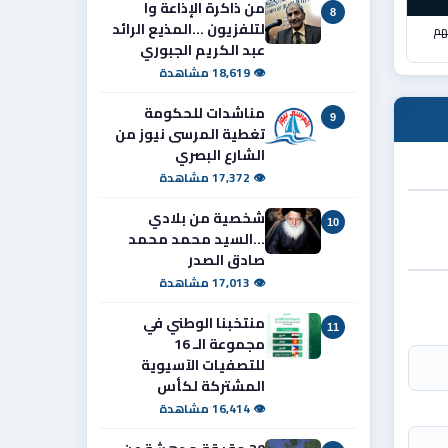
من ذاكرة الإذاعة وا
8
لتلفزيون ...المذيع الرائد
هم
عبد الكريم الجبوري
👁 18,619 مشاهدة
مناشدات للحكومة
9
تغطية المرسى نيوز من
الشارع البصري
👁 17,372 مشاهدة
شخصية من بلادي
10
...السيد محمد محمد
صادق الصدر
👁 17,013 مشاهدة
منتخبنا الوطني في
11
مجموعة الـ 16
للتصفيات الآسيوية
المشتركة لكأس
👁 16,414 مشاهدة