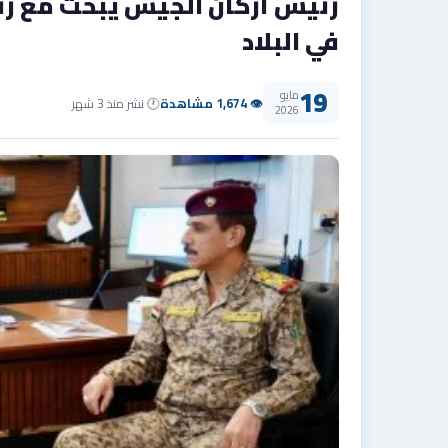
رئيس أركان الجيش يبحث مع رئ
في البلاد
19
مايو
👁 1,674 مشاهدة
🕐 نشر منذ 3 شهر
2026