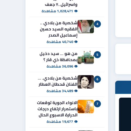
واسرائيل..!! جعف
👁 1,028,471 مشاهدة
شخصية من بلادي ..
4
الفقيه السيد حسين
إسماعيل الصدر
👁 40,740 مشاهدة
من هو ... سيد دخيل
5
بمحافظة ذي قار ؟
👁 36,096 مشاهدة
شخصية من بلادي. ...
6
الفنان قحطان العطار
👁 34,489 مشاهدة
الانواء الجوية توقعات
7
باستمرار ارتفاع درجات
الحرارة الاسبوع الحال
👁 19,677 مشاهدة