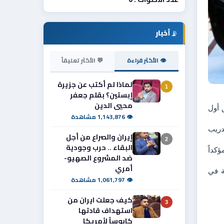
📡
أخبار
👁 الأكثر قراءة
💬 الأكثر تعليقاً
لماذا لم أكتب عن جزيرة
1
إبستين؟ بقلم جعفر
محيي الدين
بحث رئيس أركان الجيش، الفريق أول قوات خاصة الركن عبد الأمير رشيد يارالله، اليوم مع ،رئيس جهاز مكافحة الإرهاب الفريق أول 
👁 1,143,876 مشاهدة
 أكد رئيس الأركان خلال اللقاء،  أهمية  تثبيت اسس الاستقرار وتأمين جهوزية صنوف جهاز مكافحة الإرهاب على مستويات التدريب 
إيران والصراع من أجل
2
البقاء .. حرب وجودية
من جانبه، استعرض رئيس جهاز مكافحة الإرهاب أبرز التطورات الميدانية والإنجازات المتحققة في ملاحقة الخلايا الإرهابية، مؤكداً 
ضد المشروع الصهيو-
أمري
الى ذلك، اشاد بار الله، بالجهود الكبيرة لمنتسبي جهاز مكافحة الإرهاب، مثنياً على تضافر الجهود والتعاون بين الأجهزة الأمنية في 
👁 1,061,797 مشاهدة
كيف جعلت ايران من
3
استهداف قادتها
كابوساً لأمريكا