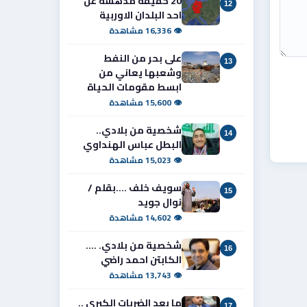
20 حقيقة مدهشة عن
12
احد البلدان الاوربية
👁 16,336 مشاهدة
على بحر من النفط
13
وشعبها يعاني من
ابسط مقومات الحياة
👁 15,600 مشاهدة
شخصية من بلادي..
14
البطل عباس الهنداوي
👁 15,023 مشاهدة
سويف خلف ....بقلم /
15
نوال جويد
👁 14,602 مشاهدة
شخصية من بلادي. ....
16
الكابتن احمد راضي
👁 13,743 مشاهدة
ما بعد الضربات الكبرى ..
17