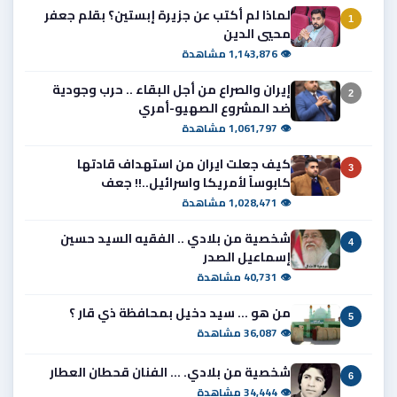
لماذا لم أكتب عن جزيرة إبستين؟ بقلم جعفر
1
محيي الدين
👁 1,143,876 مشاهدة
إيران والصراع من أجل البقاء .. حرب وجودية
2
ضد المشروع الصهيو-أمري
👁 1,061,797 مشاهدة
كيف جعلت ايران من استهداف قادتها
3
كابوساً لأمريكا واسرائيل..!! جعف
👁 1,028,471 مشاهدة
شخصية من بلادي .. الفقيه السيد حسين
4
إسماعيل الصدر
👁 40,731 مشاهدة
من هو ... سيد دخيل بمحافظة ذي قار ؟
5
👁 36,087 مشاهدة
شخصية من بلادي. ... الفنان قحطان العطار
6
👁 34,444 مشاهدة