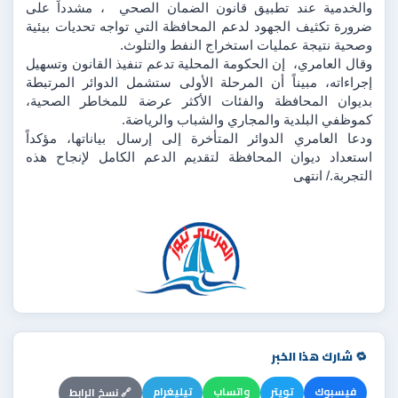
والخدمية عند تطبيق قانون الضمان الصحي  ، مشدداً على 
ضرورة تكثيف الجهود لدعم المحافظة التي تواجه تحديات بيئية 
وصحية نتيجة عمليات استخراج النفط والتلوث.
وقال العامري،  إن الحكومة المحلية تدعم تنفيذ القانون وتسهيل 
إجراءاته، مبيناً أن المرحلة الأولى ستشمل الدوائر المرتبطة 
بديوان المحافظة والفئات الأكثر عرضة للمخاطر الصحية، 
كموظفي البلدية والمجاري والشباب والرياضة.
ودعا العامري الدوائر المتأخرة إلى إرسال بياناتها، مؤكداً 
استعداد ديوان المحافظة لتقديم الدعم الكامل لإنجاح هذه 
التجربة./ انتهى
🔁 شارك هذا الخبر
فيسبوك
تويتر
واتساب
تيليغرام
🔗 نسخ الرابط