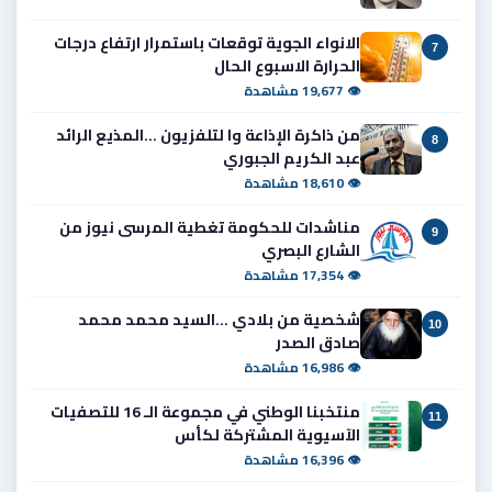
الانواء الجوية توقعات باستمرار ارتفاع درجات
7
الحرارة الاسبوع الحال
👁 19,677 مشاهدة
من ذاكرة الإذاعة وا لتلفزيون ...المذيع الرائد
8
عبد الكريم الجبوري
👁 18,610 مشاهدة
مناشدات للحكومة تغطية المرسى نيوز من
9
الشارع البصري
👁 17,354 مشاهدة
شخصية من بلادي ...السيد محمد محمد
10
صادق الصدر
👁 16,986 مشاهدة
منتخبنا الوطني في مجموعة الـ 16 للتصفيات
11
الآسيوية المشتركة لكأس
👁 16,396 مشاهدة