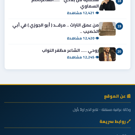
18
السماوي
👁 12,421 مشاهدة
من عمق التراث .. مرقــد ( أبو الجوزي ) في أبي
19
الخصيب ..
👁 12,420 مشاهدة
روحي ..... الشاعر مظفر النواب
20
👁 12,245 مشاهدة
📰 عن الموقع
وكالة عراقية مستقلة - تتابع الخبر اولاً بأول
🔗 روابط سريعة