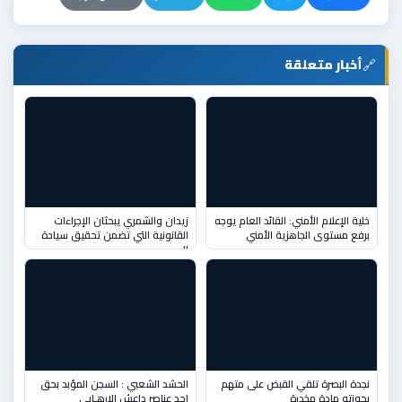
🔗
أخبار متعلقة
خلية الإعلام الأمني: القائد العام يوجه
زيدان والشمري يبحثان الإجراءات
برفع مستوى الجاهزية الأمني
القانونية التي تضمن تحقيق سيادة
ال
نجدة البصرة تلقي القبض على متهم
الحشد الشعبي : السجن المؤبد بحق
بحوزته مادة مخدرة
احد عناصر داعش الارهـابي