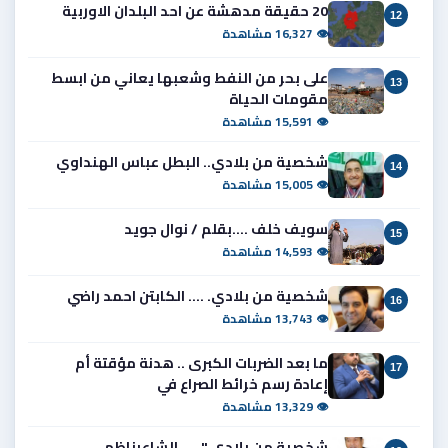
20 حقيقة مدهشة عن احد البلدان الاوربية
12
👁 16,327 مشاهدة
على بحر من النفط وشعبها يعاني من ابسط
13
مقومات الحياة
👁 15,591 مشاهدة
شخصية من بلادي.. البطل عباس الهنداوي
14
👁 15,005 مشاهدة
سويف خلف ....بقلم / نوال جويد
15
👁 14,593 مشاهدة
شخصية من بلادي. .... الكابتن احمد راضي
16
👁 13,743 مشاهدة
ما بعد الضربات الكبرى .. هدنة مؤقتة أم
17
إعادة رسم خرائط الصراع في
👁 13,329 مشاهدة
شخصية من بلادي " .....الشاعرناظم