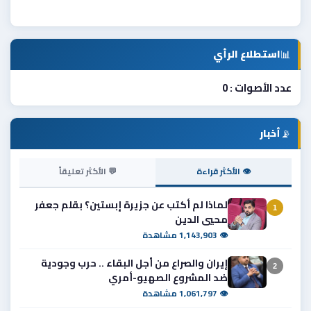
📊
استطلاع الرأي
عدد الأصوات : 0
📡
أخبار
👁 الأكثر قراءة
💬 الأكثر تعليقاً
لماذا لم أكتب عن جزيرة إبستين؟ بقلم جعفر
1
محيي الدين
👁 1,143,903 مشاهدة
إيران والصراع من أجل البقاء .. حرب وجودية
2
ضد المشروع الصهيو-أمري
👁 1,061,797 مشاهدة