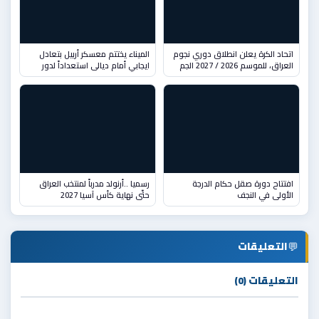
اتحاد الكرة يعلن انطلاق دوري نجوم
الميناء يختتم معسكر أربيل بتعادل
العراق، للموسم 2026 / 2027 الجم
ايجابي أمام ديالى استعداداً لدور
افتتاح دورة صقل حكام الدرجة
رسميا ..أرنولد مدرباً لمنتخب العراق
الأولى في النجف
حتّى نهاية كأس آسيا 2027
💬
التعليقات
التعليقات (0)