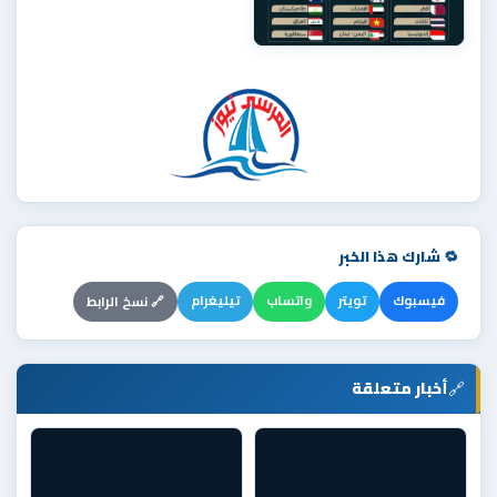
🔁 شارك هذا الخبر
فيسبوك
تويتر
واتساب
تيليغرام
🔗 نسخ الرابط
🔗
أخبار متعلقة