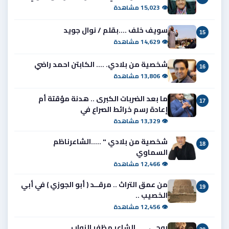
👁 15,023 مشاهدة
سويف خلف ....بقلم / نوال جويد
15
👁 14,629 مشاهدة
شخصية من بلادي. .... الكابتن احمد راضي
16
👁 13,806 مشاهدة
ما بعد الضربات الكبرى .. هدنة مؤقتة أم
17
إعادة رسم خرائط الصراع في
👁 13,329 مشاهدة
شخصية من بلادي " .....الشاعرناظم
18
السماوي
👁 12,466 مشاهدة
من عمق التراث .. مرقــد ( أبو الجوزي ) في أبي
19
الخصيب ..
👁 12,456 مشاهدة
روحي ..... الشاعر مظفر النواب