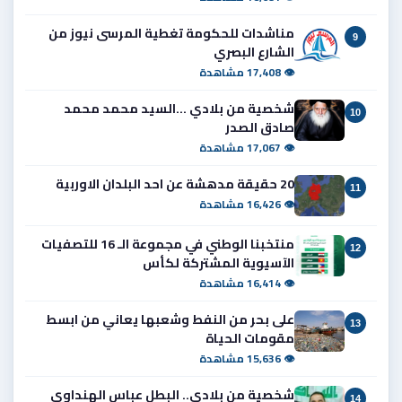
مناشدات للحكومة تغطية المرسى نيوز من
9
الشارع البصري
👁 17,408 مشاهدة
شخصية من بلادي ...السيد محمد محمد
10
صادق الصدر
👁 17,067 مشاهدة
20 حقيقة مدهشة عن احد البلدان الاوربية
11
👁 16,426 مشاهدة
منتخبنا الوطني في مجموعة الـ 16 للتصفيات
12
الآسيوية المشتركة لكأس
👁 16,414 مشاهدة
على بحر من النفط وشعبها يعاني من ابسط
13
مقومات الحياة
👁 15,636 مشاهدة
شخصية من بلادي.. البطل عباس الهنداوي
14