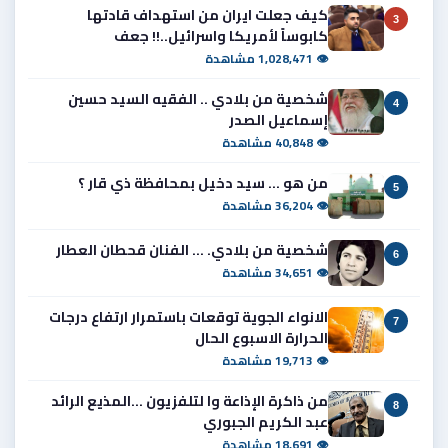
كيف جعلت ايران من استهداف قادتها
3
كابوساً لأمريكا واسرائيل..!! جعف
👁 1,028,471 مشاهدة
شخصية من بلادي .. الفقيه السيد حسين
4
إسماعيل الصدر
👁 40,848 مشاهدة
من هو ... سيد دخيل بمحافظة ذي قار ؟
5
👁 36,204 مشاهدة
شخصية من بلادي. ... الفنان قحطان العطار
6
👁 34,651 مشاهدة
الانواء الجوية توقعات باستمرار ارتفاع درجات
7
الحرارة الاسبوع الحال
👁 19,713 مشاهدة
من ذاكرة الإذاعة وا لتلفزيون ...المذيع الرائد
8
عبد الكريم الجبوري
👁 18,691 مشاهدة