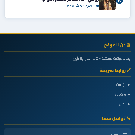
20
👁 12,416 مشاهدة
📰 عن الموقع
وكالة عراقية مستقلة - تتابع الخبر اولاً بأول
🔗 روابط سريعة
► الرئيسية
► GooGle
► اتصل بنا
📞 تواصل معنا
📼
فيسبوك