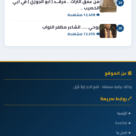
من عمق التراث .. مرقــد ( أبو الجوزي ) في أبي
19
الخصيب ..
👁 12,438 مشاهدة
روحي ..... الشاعر مظفر النواب
20
👁 12,335 مشاهدة
📰 عن الموقع
وكالة عراقية مستقلة - تتابع الخبر اولاً بأول
🔗 روابط سريعة
► الرئيسية
► GooGle
► اتصل بنا