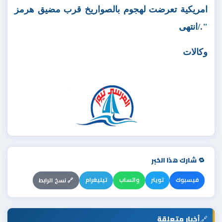
امريكية تعرضت لهجوم بالصواريخ قرب مضيق هرمز
"./انتهى
وكالات
🔁 شارك هذا الخبر
فيسبوك
تويتر
واتساب
تيليغرام
🔗 نسخ الرابط
🔗
أخبار متعلقة