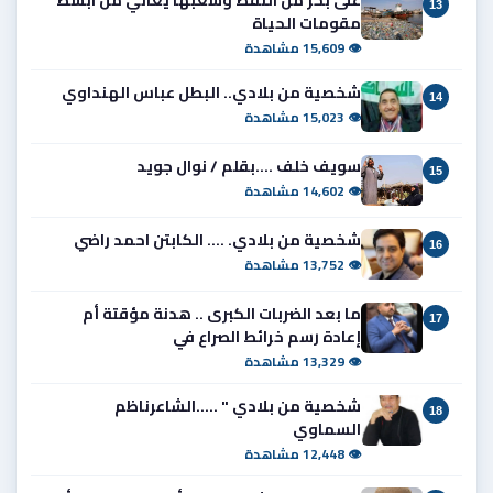
13
مقومات الحياة
👁 15,609 مشاهدة
شخصية من بلادي.. البطل عباس الهنداوي
14
👁 15,023 مشاهدة
سويف خلف ....بقلم / نوال جويد
15
👁 14,602 مشاهدة
شخصية من بلادي. .... الكابتن احمد راضي
16
👁 13,752 مشاهدة
ما بعد الضربات الكبرى .. هدنة مؤقتة أم
17
إعادة رسم خرائط الصراع في
👁 13,329 مشاهدة
شخصية من بلادي " .....الشاعرناظم
18
السماوي
👁 12,448 مشاهدة