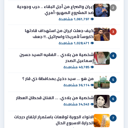
إيران والصراع من أجل البقاء .. حرب وجودية
2
ضد المشروع الصهيو-أمري
👁 1,061,797 مشاهدة
كيف جعلت ايران من استهداف قادتها
3
كابوساً لأمريكا واسرائيل..!! جعف
👁 1,028,471 مشاهدة
شخصية من بلادي .. الفقيه السيد حسين
4
إسماعيل الصدر
👁 40,785 مشاهدة
من هو ... سيد دخيل بمحافظة ذي قار ؟
5
👁 36,114 مشاهدة
شخصية من بلادي. ... الفنان قحطان العطار
6
👁 34,543 مشاهدة
الانواء الجوية توقعات باستمرار ارتفاع درجات
7
الحرارة الاسبوع الحال