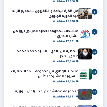
👁 19,686 مشاهدة
من ذاكرة الإذاعة وا لتلفزيون ...المذيع الرائد
8
عبد الكريم الجبوري
👁 18,628 مشاهدة
مناشدات للحكومة تغطية المرسى نيوز من
9
الشارع البصري
👁 17,381 مشاهدة
شخصية من بلادي ...السيد محمد محمد
10
صادق الصدر
👁 17,040 مشاهدة
منتخبنا الوطني في مجموعة الـ 16 للتصفيات
11
الآسيوية المشتركة لكأس
👁 16,414 مشاهدة
20 حقيقة مدهشة عن احد البلدان الاوربية
12
👁 16,381 مشاهدة
على بحر من النفط وشعبها يعاني من ابسط