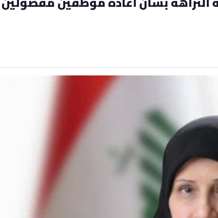
 النزاهة بشان اعادة موظفين مفصولين