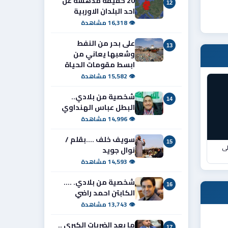
20 حقيقة مدهشة عن
12
احد البلدان الاوربية
👁 16,318 مشاهدة
على بحر من النفط
13
وشعبها يعاني من
ابسط مقومات الحياة
👁 15,582 مشاهدة
شخصية من بلادي..
14
البطل عباس الهنداوي
👁 14,996 مشاهدة
سويف خلف ....بقلم /
15
لى
نوال جويد
👁 14,593 مشاهدة
شخصية من بلادي. ....
16
الكابتن احمد راضي
👁 13,743 مشاهدة
ما بعد الضربات الكبرى ..
17