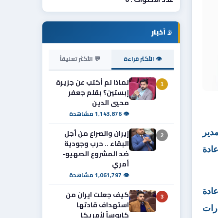
📡
أخبار
👁 الأكثر قراءة
💬 الأكثر تعليقاً
لماذا لم أكتب عن جزيرة
1
إبستين؟ بقلم جعفر
محيي الدين
👁 1,143,876 مشاهدة
إيران والصراع من أجل
مدير
2
البقاء .. حرب وجودية
عادة
ضد المشروع الصهيو-
أمري
👁 1,061,797 مشاهدة
ادة
كيف جعلت ايران من
3
استهداف قادتها
ارات
كابوساً لأمريكا