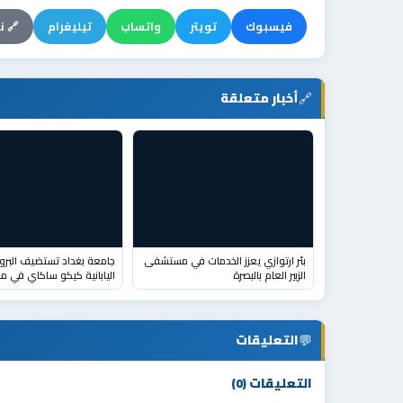
فيسبوك
تويتر
واتساب
تيليغرام
🔗 ن
🔗
أخبار متعلقة
بئر ارتوازي يعزز الخدمات في مستشفى
جامعة بغداد تستضيف البرو
الزبير العام بالبصرة
اليابانية كيكو ساكاي في م
💬
التعليقات
التعليقات (0)