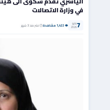
الياسري تقدم شكوى الى هيئة
في وزارة الاتصالات
7
مايو
👁 1,422 مشاهدة
🕐 نشر منذ 3 شهر
2026