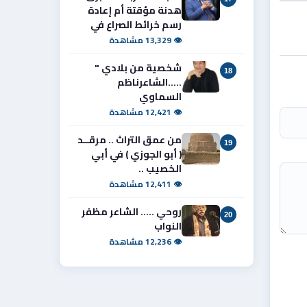
هدنة مؤقتة أم إعادة
رسم خرائط الصراع في
👁 13,329 مشاهدة
شخصية من بلادي "
18
.....الشاعرناظم
السماوي
👁 12,421 مشاهدة
من عمق التراث .. مرقــد
19
( أبو الجوزي ) في أبي
الخصيب ..
👁 12,411 مشاهدة
روحي ..... الشاعر مظفر
20
النواب
👁 12,236 مشاهدة