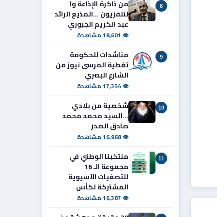
من ذاكرة الإذاعة وا
8
لتلفزيون ...المذيع الرائد
عبد الكريم الجبوري
👁 18,601 مشاهدة
مناشدات للحكومة
9
تغطية المرسى نيوز من
الشارع البصري
👁 17,354 مشاهدة
شخصية من بلادي
10
...السيد محمد محمد
صادق الصدر
👁 16,968 مشاهدة
منتخبنا الوطني في
11
مجموعة الـ 16
للتصفيات الآسيوية
المشتركة لكأس
👁 16,387 مشاهدة