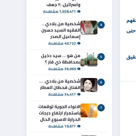
واسرائيل..!! جعف
👁 1,028,471 مشاهدة
بحقهم
شخصية من بلادي ..
4
الفقيه السيد حسين
 حتى
إسماعيل الصدر
👁 40,722 مشاهدة
من هو ... سيد دخيل
حقيق
5
بمحافظة ذي قار ؟
👁 36,069 مشاهدة
شخصية من بلادي. ...
6
الفنان قحطان العطار
👁 34,417 مشاهدة
الانواء الجوية توقعات
7
باستمرار ارتفاع درجات
الحرارة الاسبوع الحال
👁 19,677 مشاهدة