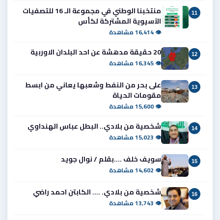
منتخبنا الوطني في مجموعة الـ 16 للتصفيات
11
الآسيوية المشتركة لكأس
👁 16,414 مشاهدة
20 حقيقة مدهشة عن احد البلدان الاوربية
12
👁 16,345 مشاهدة
على بحر من النفط وشعبها يعاني من ابسط
13
مقومات الحياة
👁 15,600 مشاهدة
شخصية من بلادي.. البطل عباس الهنداوي
14
👁 15,023 مشاهدة
سويف خلف ....بقلم / نوال جويد
15
👁 14,602 مشاهدة
شخصية من بلادي. .... الكابتن احمد راضي
16
👁 13,743 مشاهدة