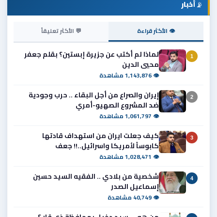
📡
أخبار
👁 الأكثر قراءة
💬 الأكثر تعليقاً
لماذا لم أكتب عن جزيرة إبستين؟ بقلم جعفر
1
محيي الدين
👁 1,143,876 مشاهدة
إيران والصراع من أجل البقاء .. حرب وجودية
2
ضد المشروع الصهيو-أمري
👁 1,061,797 مشاهدة
كيف جعلت ايران من استهداف قادتها
3
كابوساً لأمريكا واسرائيل..!! جعف
👁 1,028,471 مشاهدة
شخصية من بلادي .. الفقيه السيد حسين
4
إسماعيل الصدر
👁 40,749 مشاهدة
من هو ... سيد دخيل بمحافظة ذي قار ؟