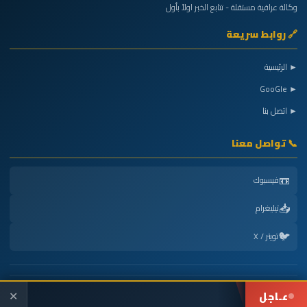
وكالة عراقية مستقلة - تتابع الخبر اولاً بأول
🔗 روابط سريعة
► الرئيسية
► GooGle
► اتصل بنا
📞 تواصل معنا
📼
فيسبوك
📥
تيليغرام
🐦
تويتر / X
عـاجل
Powered by
شركة الجنوب هوست
| جميع الحقوق محفوظة © 2026
✕