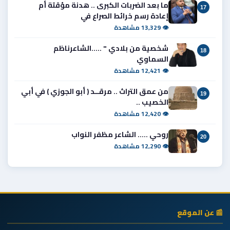
ما بعد الضربات الكبرى .. هدنة مؤقتة أم
17
إعادة رسم خرائط الصراع في
👁 13,329 مشاهدة
شخصية من بلادي " .....الشاعرناظم
18
السماوي
👁 12,421 مشاهدة
من عمق التراث .. مرقــد ( أبو الجوزي ) في أبي
19
الخصيب ..
👁 12,420 مشاهدة
روحي ..... الشاعر مظفر النواب
20
👁 12,290 مشاهدة
📰 عن الموقع