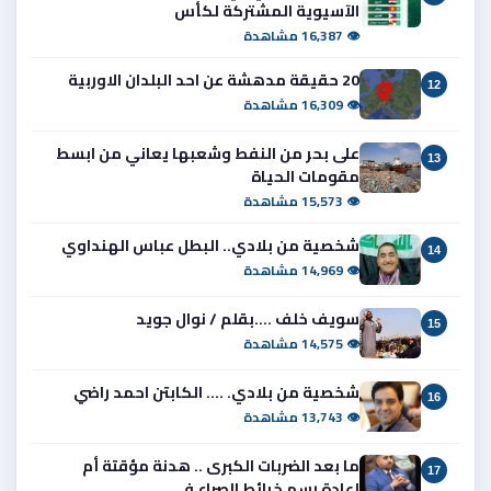
الآسيوية المشتركة لكأس
👁 16,387 مشاهدة
20 حقيقة مدهشة عن احد البلدان الاوربية
12
👁 16,309 مشاهدة
على بحر من النفط وشعبها يعاني من ابسط
13
مقومات الحياة
👁 15,573 مشاهدة
شخصية من بلادي.. البطل عباس الهنداوي
14
👁 14,969 مشاهدة
سويف خلف ....بقلم / نوال جويد
15
👁 14,575 مشاهدة
شخصية من بلادي. .... الكابتن احمد راضي
16
👁 13,743 مشاهدة
ما بعد الضربات الكبرى .. هدنة مؤقتة أم
17
إعادة رسم خرائط الصراع في