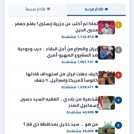
👁 الأكثر قراءة
💬 الأكثر تعليقاً
لماذا لم أكتب عن جزيرة إبستين؟ بقلم جعفر
1
محيي الدين
👁 1,143,876 مشاهدة
إيران والصراع من أجل البقاء .. حرب وجودية
2
ضد المشروع الصهيو-أمري
👁 1,061,797 مشاهدة
كيف جعلت ايران من استهداف قادتها
3
كابوساً لأمريكا واسرائيل..!! جعف
👁 1,028,471 مشاهدة
شخصية من بلادي .. الفقيه السيد حسين
4
إسماعيل الصدر
👁 40,686 مشاهدة
من هو ... سيد دخيل بمحافظة ذي قار ؟
5
👁 36,060 مشاهدة