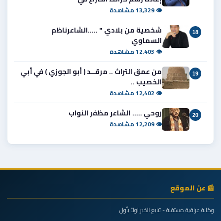
👁 13,329 مشاهدة
شخصية من بلادي " .....الشاعرناظم
18
السماوي
👁 12,403 مشاهدة
من عمق التراث .. مرقــد ( أبو الجوزي ) في أبي
19
الخصيب ..
👁 12,402 مشاهدة
روحي ..... الشاعر مظفر النواب
20
👁 12,209 مشاهدة
📰 عن الموقع
وكالة عراقية مستقلة - تتابع الخبر اولاً بأول