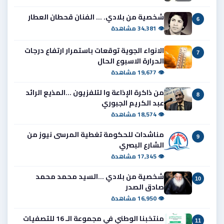
شخصية من بلادي. ... الفنان قحطان العطار
6
👁 34,381 مشاهدة
الانواء الجوية توقعات باستمرار ارتفاع درجات
7
الحرارة الاسبوع الحال
👁 19,677 مشاهدة
من ذاكرة الإذاعة وا لتلفزيون ...المذيع الرائد
8
عبد الكريم الجبوري
👁 18,574 مشاهدة
مناشدات للحكومة تغطية المرسى نيوز من
9
الشارع البصري
👁 17,345 مشاهدة
شخصية من بلادي ...السيد محمد محمد
10
صادق الصدر
👁 16,950 مشاهدة
منتخبنا الوطني في مجموعة الـ 16 للتصفيات
11