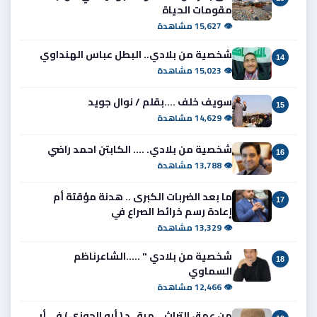
مقومات الحياة
👁 15,627 مشاهدة
شخصية من بلادي.. البطل عباس الهنداوي
14
👁 15,023 مشاهدة
سويف خلف ....بقلم / نوال جويد
15
👁 14,629 مشاهدة
شخصية من بلادي. .... الكابتن احمد راضي
16
👁 13,788 مشاهدة
ما بعد الضربات الكبرى .. هدنة مؤقتة أم
17
إعادة رسم خرائط الصراع في
👁 13,329 مشاهدة
شخصية من بلادي " .....الشاعرناظم
18
السماوي
👁 12,466 مشاهدة
من عمق التراث .. مرقــد ( أبو الجوزي ) في أبي