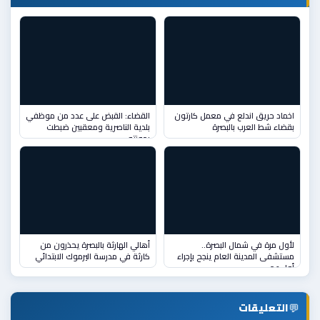
اخماد حريق اندلع في معمل كارتون
القضاء: القبض على عدد من موظفي
بقضاء شط العرب بالبصرة
بلدية الناصرية ومعقبين ضبطت
بحوزته
لأول مرة في شمال البصرة..
أهالي الهارثة بالبصرة يحذرون من
مستشفى المدينة العام ينجح بإجراء
كارثة في مدرسة اليرموك الابتدائي
أول عم
💬
التعليقات