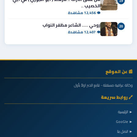
19
الخصيب ..
👁 12,456 مشاهدة
روحي ..... الشاعر مظفر النواب
20
👁 12,407 مشاهدة
📰 عن الموقع
وكالة عراقية مستقلة - تتابع الخبر اولاً بأول
🔗 روابط سريعة
► الرئيسية
► GooGle
► اتصل بنا