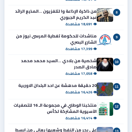
من ذاكرة الإذاعة وا لتلفزيون ...المذيع الرائد
8
عبد الكريم الجبوري
👁 18,691 مشاهدة
مناشدات للحكومة تغطية المرسى نيوز من
9
الشارع البصري
👁 17,399 مشاهدة
شخصية من بلادي ...السيد محمد محمد
10
صادق الصدر
👁 17,058 مشاهدة
20 حقيقة مدهشة عن احد البلدان الاوربية
11
👁 16,426 مشاهدة
منتخبنا الوطني في مجموعة الـ 16 للتصفيات
12
الآسيوية المشتركة لكأس
👁 16,414 مشاهدة
على بحر من النفط وشعبها يعاني من ابسط
13