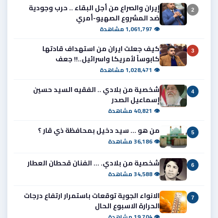
إيران والصراع من أجل البقاء .. حرب وجودية
2
ضد المشروع الصهيو-أمري
👁 1,061,797 مشاهدة
كيف جعلت ايران من استهداف قادتها
3
كابوساً لأمريكا واسرائيل..!! جعف
👁 1,028,471 مشاهدة
شخصية من بلادي .. الفقيه السيد حسين
4
إسماعيل الصدر
👁 40,821 مشاهدة
من هو ... سيد دخيل بمحافظة ذي قار ؟
5
👁 36,186 مشاهدة
شخصية من بلادي. ... الفنان قحطان العطار
6
👁 34,588 مشاهدة
الانواء الجوية توقعات باستمرار ارتفاع درجات
7
الحرارة الاسبوع الحال
👁 19,704 مشاهدة