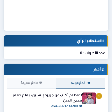
📊
استطلاع الرأي
عدد الأصوات : 0
📡
أخبار
👁 الأكثر قراءة
💬 الأكثر تعليقاً
لماذا لم أكتب عن جزيرة إبستين؟ بقلم جعفر
1
محيي الدين
👁 1,143,903 مشاهدة