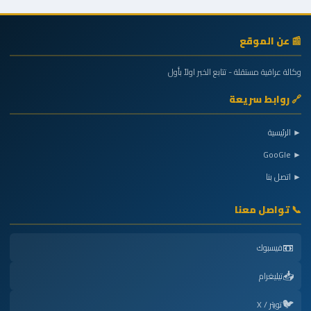
📰 عن الموقع
وكالة عراقية مستقلة - تتابع الخبر اولاً بأول
🔗 روابط سريعة
► الرئيسية
► GooGle
► اتصل بنا
📞 تواصل معنا
📼
فيسبوك
📥
تيليغرام
🐦
تويتر / X