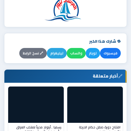
🔁 شارك هذا الخبر
فيسبوك
تويتر
واتساب
تيليغرام
🔗 نسخ الرابط
🔗
أخبار متعلقة
افتتاح دورة صقل حكام الدرجة
رسميا ..أرنولد مدرباً لمنتخب العراق