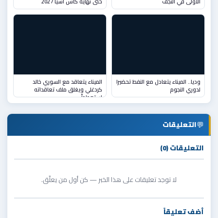
الأولى في النجف
حتّى نهاية كأس آسيا 2027
وديا.. الميناء يتعادل مع النفط تحضيرا
الميناء يتعاقد مع السوري خالد
لدوري النجوم
كردغلي ويغلق ملف تعاقداته
استعداداً
💬
التعليقات
التعليقات (0)
لا توجد تعليقات على هذا الخبر — كن أول من يعلّق.
أضف تعليقاً