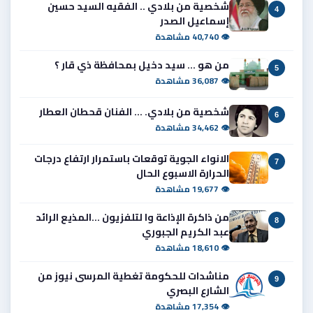
شخصية من بلادي .. الفقيه السيد حسين
4
إسماعيل الصدر
👁 40,740 مشاهدة
من هو ... سيد دخيل بمحافظة ذي قار ؟
5
👁 36,087 مشاهدة
شخصية من بلادي. ... الفنان قحطان العطار
6
👁 34,462 مشاهدة
الانواء الجوية توقعات باستمرار ارتفاع درجات
7
الحرارة الاسبوع الحال
👁 19,677 مشاهدة
من ذاكرة الإذاعة وا لتلفزيون ...المذيع الرائد
8
عبد الكريم الجبوري
👁 18,610 مشاهدة
مناشدات للحكومة تغطية المرسى نيوز من
9
الشارع البصري
👁 17,354 مشاهدة