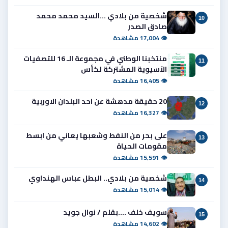
شخصية من بلادي ...السيد محمد محمد
10
صادق الصدر
👁 17,004 مشاهدة
منتخبنا الوطني في مجموعة الـ 16 للتصفيات
11
الآسيوية المشتركة لكأس
👁 16,405 مشاهدة
20 حقيقة مدهشة عن احد البلدان الاوربية
12
👁 16,327 مشاهدة
على بحر من النفط وشعبها يعاني من ابسط
13
مقومات الحياة
👁 15,591 مشاهدة
شخصية من بلادي.. البطل عباس الهنداوي
14
👁 15,014 مشاهدة
سويف خلف ....بقلم / نوال جويد
15
👁 14,602 مشاهدة