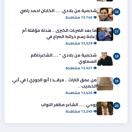
شخصية من بلادي. .... الكابتن احمد راضي
16
👁 13,743 مشاهدة
ما بعد الضربات الكبرى .. هدنة مؤقتة أم
17
إعادة رسم خرائط الصراع في
👁 13,329 مشاهدة
شخصية من بلادي " .....الشاعرناظم
18
السماوي
👁 12,421 مشاهدة
من عمق التراث .. مرقــد ( أبو الجوزي ) في أبي
19
الخصيب ..
👁 12,420 مشاهدة
روحي ..... الشاعر مظفر النواب
20
👁 12,245 مشاهدة