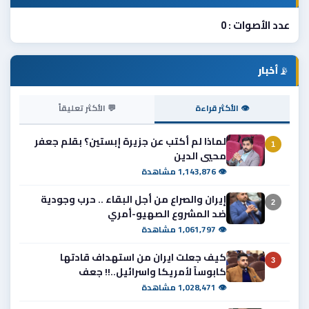
عدد الأصوات : 0
📡
أخبار
👁 الأكثر قراءة
💬 الأكثر تعليقاً
لماذا لم أكتب عن جزيرة إبستين؟ بقلم جعفر
1
محيي الدين
👁 1,143,876 مشاهدة
إيران والصراع من أجل البقاء .. حرب وجودية
2
ضد المشروع الصهيو-أمري
👁 1,061,797 مشاهدة
كيف جعلت ايران من استهداف قادتها
3
كابوساً لأمريكا واسرائيل..!! جعف
👁 1,028,471 مشاهدة