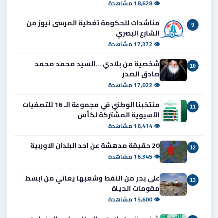
👁 18,628 مشاهدة
مناشدات للحكومة تغطية المرسى نيوز من
9
الشارع البصري
👁 17,372 مشاهدة
شخصية من بلادي ...السيد محمد محمد
10
صادق الصدر
👁 17,022 مشاهدة
منتخبنا الوطني في مجموعة الـ 16 للتصفيات
11
الآسيوية المشتركة لكأس
👁 16,414 مشاهدة
20 حقيقة مدهشة عن احد البلدان الاوربية
12
👁 16,345 مشاهدة
على بحر من النفط وشعبها يعاني من ابسط
13
مقومات الحياة
👁 15,600 مشاهدة