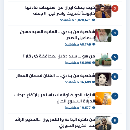
كيف جعلت ايران من استهداف قادتها
3
كابوساً لأمريكا واسرائيل..!! جعف
👁 1,028,471 مشاهدة
شخصية من بلادي .. الفقيه السيد حسين
4
إسماعيل الصدر
👁 40,749 مشاهدة
من هو ... سيد دخيل بمحافظة ذي قار ؟
5
👁 36,096 مشاهدة
شخصية من بلادي. ... الفنان قحطان العطار
6
👁 34,489 مشاهدة
الانواء الجوية توقعات باستمرار ارتفاع درجات
7
الحرارة الاسبوع الحال
👁 19,677 مشاهدة
من ذاكرة الإذاعة وا لتلفزيون ...المذيع الرائد
8
عبد الكريم الجبوري