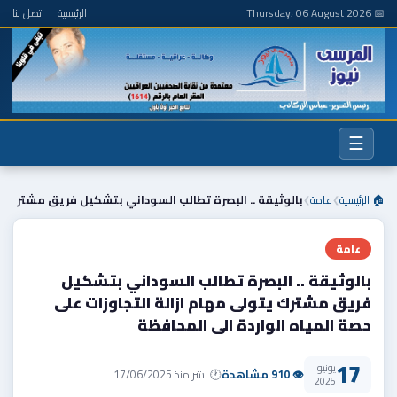
📅 Thursday، 06 August 2026
الرئيسية
|
اتصل بنا
☰
🏠 الرئيسية
عامة
بالوثيقة .. البصرة تطالب السوداني بتشكيل فريق مشتر
❯
❯
عامة
بالوثيقة .. البصرة تطالب السوداني بتشكيل
فريق مشترك يتولى مهام ازالة التجاوزات على
حصة المياه الواردة الى المحافظة
17
يونيو
👁 910 مشاهدة
🕐 نشر منذ 17/06/2025
2025