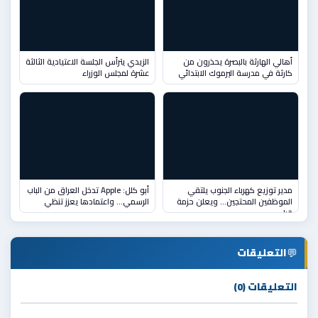
أهالي الهارثة بالبصرة يحذرون من
الزيدي يترأس الجلسة الاعتيادية الثالثة
كارثة في مدرسة اليرموك الابتدائي
عشرة لمجلس الوزراء
مدير توزيع كهرباء الجنوب يلتقي
أبو كلل: Apple تدخل العراق من الباب
الموظفين المحتجين… ويعلن حزمة
الرسمي... واعتمادها يعزز تنظي
قرا
💬
التعليقات
التعليقات (0)