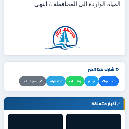
المياه الواردة الى المحافظة ./ انتهى
🔁 شارك هذا الخبر
فيسبوك
تويتر
واتساب
تيليغرام
🔗 نسخ الرابط
🔗
أخبار متعلقة