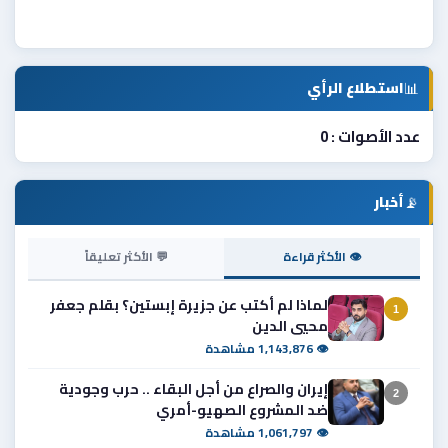
📊
استطلاع الرأي
عدد الأصوات : 0
📡
أخبار
👁 الأكثر قراءة
💬 الأكثر تعليقاً
لماذا لم أكتب عن جزيرة إبستين؟ بقلم جعفر
1
محيي الدين
👁 1,143,876 مشاهدة
إيران والصراع من أجل البقاء .. حرب وجودية
2
ضد المشروع الصهيو-أمري
👁 1,061,797 مشاهدة