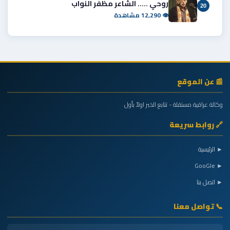
روحي ..... الشاعر مظفر النواب
20
👁 12,290 مشاهدة
📰 عن الموقع
وكالة عراقية مستقلة - تتابع الخبر اولاً بأول
🔗 روابط سريعة
► الرئيسية
► GooGle
► اتصل بنا
📞 تواصل معنا