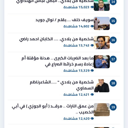
شخصية من بلادي.. البطل عباس الهنداوي
14
👁 15,023 مشاهدة
سويف خلف ....بقلم / نوال جويد
15
👁 14,602 مشاهدة
شخصية من بلادي. .... الكابتن احمد راضي
16
👁 13,743 مشاهدة
ما بعد الضربات الكبرى .. هدنة مؤقتة أم
17
إعادة رسم خرائط الصراع في
👁 13,329 مشاهدة
شخصية من بلادي " .....الشاعرناظم
18
السماوي
👁 12,421 مشاهدة
من عمق التراث .. مرقــد ( أبو الجوزي ) في أبي
19
الخصيب ..
👁 12,420 مشاهدة